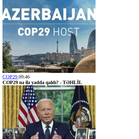
COP29
09:46
COP29 nə ilə yadda qaldı? -
TƏHLİL