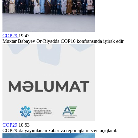
COP29
19:47
Muxtar Babayev Ər-Riyadda COP16 konfransında iştirak edir
COP29
10:53
COP29-da yayımlanan xəbər və reportajların sayı açıqlanıb