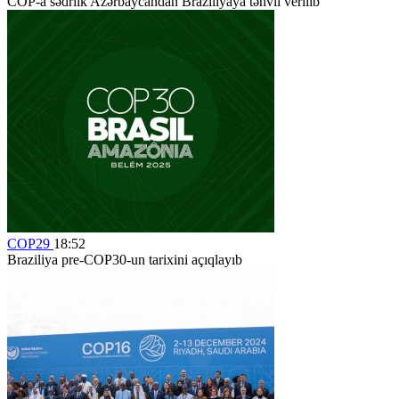
COP-a sədrlik Azərbaycandan Braziliyaya təhvil verilib
COP29
18:52
Braziliya pre-COP30-un tarixini açıqlayıb