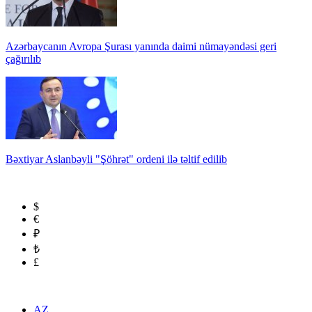
Azərbaycanın Avropa Şurası yanında daimi nümayəndəsi geri
çağırılıb
Bəxtiyar Aslanbəyli "Şöhrət" ordeni ilə təltif edilib
$
€
₽
₺
£
AZ