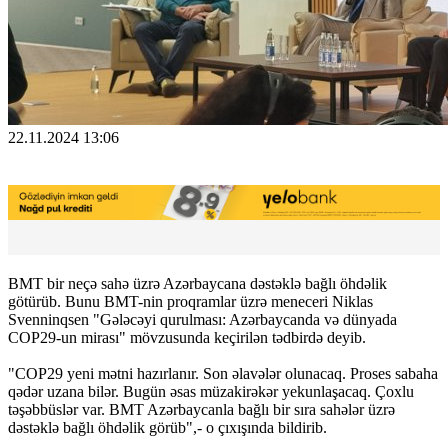
22.11.2024 13:06
BMT bir neçə sahə üzrə Azərbaycana dəstəklə bağlı öhdəlik
götürüb. Bunu BMT-nin proqramlar üzrə meneceri Niklas
Svenninqsen "Gələcəyi qurulması: Azərbaycanda və dünyada
COP29-un mirası" mövzusunda keçirilən tədbirdə deyib.
"COP29 yeni mətni hazırlanır. Son əlavələr olunacaq. Proses sabaha
qədər uzana bilər. Bugün əsas müzakirəkər yekunlaşacaq. Çoxlu
təşəbbüslər var. BMT Azərbaycanla bağlı bir sıra sahələr üzrə
dəstəklə bağlı öhdəlik görüb",- o çıxışında bildirib.