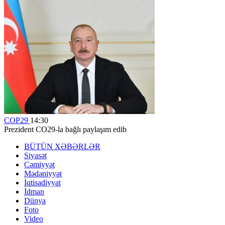
COP29
14:30
Prezident CO29-la bağlı paylaşım edib
BÜTÜN XƏBƏRLƏR
Siyasət
Cəmiyyət
Mədəniyyət
İqtisadiyyat
İdman
Dünya
Foto
Video