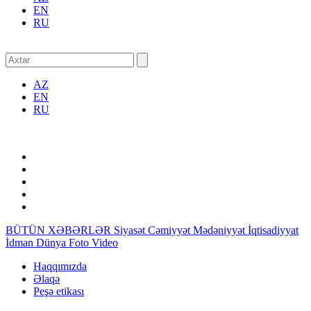
EN
RU
AZ
EN
RU
BÜTÜN XƏBƏRLƏR
Siyasət
Cəmiyyət
Mədəniyyət
İqtisadiyyat
İdman
Dünya
Foto
Video
Haqqımızda
Əlaqə
Peşə etikası