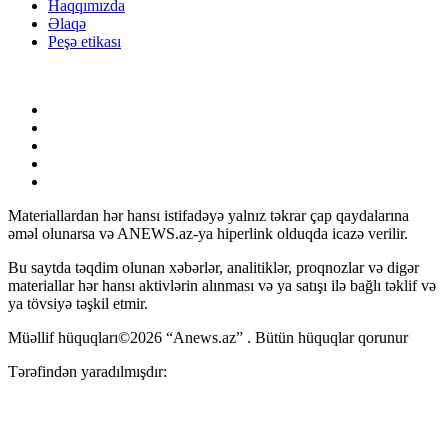
Haqqımızda
Əlaqə
Peşə etikası
Materiallardan hər hansı istifadəyə yalnız təkrar çap qaydalarına
əməl olunarsa və ANEWS.az-ya hiperlink olduqda icazə verilir.
Bu saytda təqdim olunan xəbərlər, analitiklər, proqnozlar və digər
materiallar hər hansı aktivlərin alınması və ya satışı ilə bağlı təklif və
ya tövsiyə təşkil etmir.
Müəllif hüquqları©2026 “Anews.az” . Bütün hüquqlar qorunur
Tərəfindən yaradılmışdır: