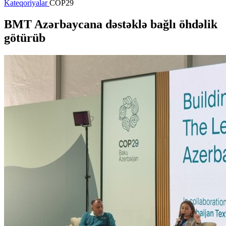
Kateqoriyalar
COP29
BMT Azərbaycana dəstəklə bağlı öhdəlik
götürüb