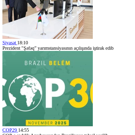
Siyasət
18:10
Prezident "Şəfəq” yarımstansiyasının açılışında iştirak edib
COP29
14:55