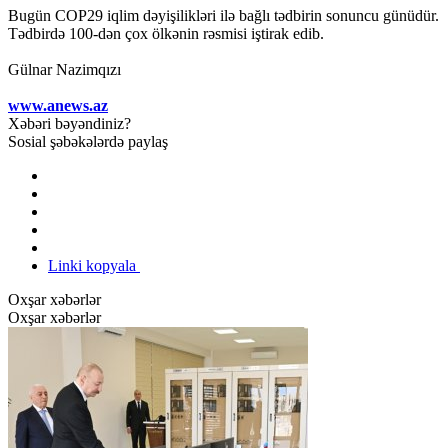
Bugün COP29 iqlim dəyişilikləri ilə bağlı tədbirin sonuncu günüdür.
Tədbirdə 100-dən çox ölkənin rəsmisi iştirak edib.
Gülnar Nazimqızı
www.anews.az
Xəbəri bəyəndiniz?
Sosial şəbəkələrdə paylaş
Linki kopyala
Oxşar xəbərlər
Oxşar xəbərlər