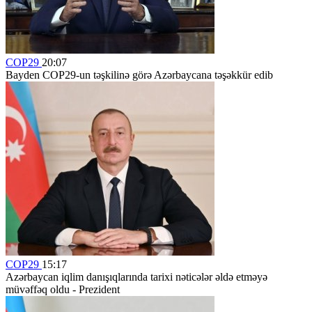
COP29
20:07
Bayden COP29-un təşkilinə görə Azərbaycana təşəkkür edib
COP29
15:17
Azərbaycan iqlim danışıqlarında tarixi nəticələr əldə etməyə
müvəffəq oldu - Prezident