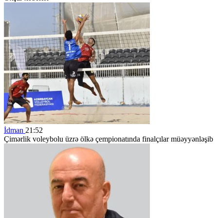
İdman
21:52
Çimərlik voleybolu üzrə ölkə çempionatında finalçılar müəyyənləşib