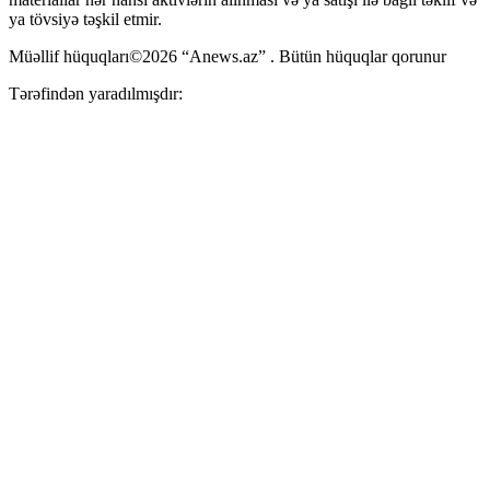
ya tövsiyə təşkil etmir.
Müəllif hüquqları©2026 “Anews.az” . Bütün hüquqlar qorunur
Tərəfindən yaradılmışdır: