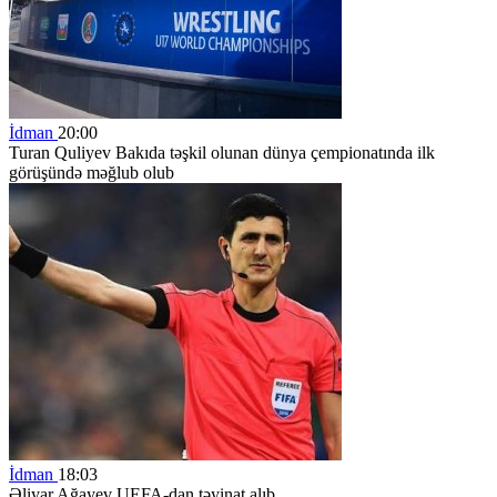
İdman
20:00
Turan Quliyev Bakıda təşkil olunan dünya çempionatında ilk
görüşündə məğlub olub
İdman
18:03
Əliyar Ağayev UEFA-dan təyinat alıb