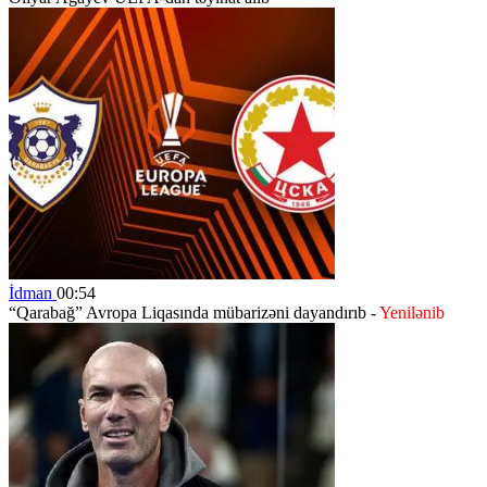
İdman
00:54
“Qarabağ” Avropa Liqasında mübarizəni dayandırıb -
Yenilənib