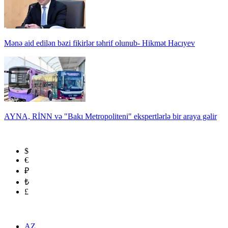
Mənə aid edilən bəzi fikirlər təhrif olunub- Hikmət Hacıyev
AYNA, RİNN və "Bakı Metropoliteni" ekspertlərlə bir araya gəlir
$
€
₽
₺
£
AZ