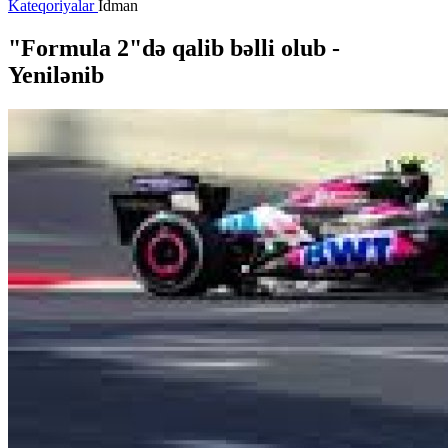
Kateqoriyalar
İdman
"Formula 2"də qalib bəlli olub -
Yenilənib