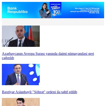
Azərbaycanın Avropa Şurası yanında daimi nümayəndəsi geri
çağırılıb
Bəxtiyar Aslanbəyli "Şöhrət" ordeni ilə təltif edilib