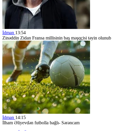
İdman
13:54
Zinəddin Zidan Fransa millisinin baş məşqçisi təyin olunub
İdman
14:15
İlham Əliyevdən futbolla bağlı- Sərəncam