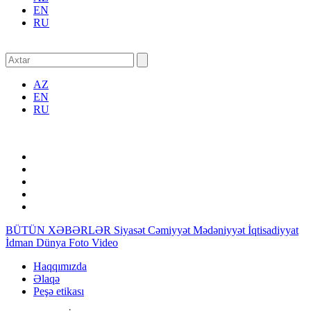
EN
RU
AZ
EN
RU
BÜTÜN XƏBƏRLƏR
Siyasət
Cəmiyyət
Mədəniyyət
İqtisadiyyat
İdman
Dünya
Foto
Video
Haqqımızda
Əlaqə
Peşə etikası