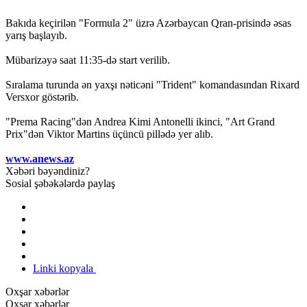
Bakıda keçirilən "Formula 2" üzrə Azərbaycan Qran-prisində əsas
yarış başlayıb.
Mübarizəyə saat 11:35-də start verilib.
Sıralama turunda ən yaxşı nəticəni "Trident" komandasından Rixard
Versxor göstərib.
"Prema Racing"dən Andrea Kimi Antonelli ikinci, "Art Grand
Prix"dən Viktor Martins üçüncü pillədə yer alıb.
www.anews.az
Xəbəri bəyəndiniz?
Sosial şəbəkələrdə paylaş
Linki kopyala
Oxşar xəbərlər
Oxşar xəbərlər