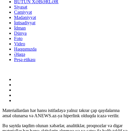
BÜTÜN XƏBƏRLƏR
Siyasət
Cəmiyyət
Mədəniyyət
İqtisadiyyat
İdman
Dünya
Foto
Video
Haqqımızda
Əlaqə
Peşə etikası
Materiallardan hər hansı istifadəyə yalnız təkrar çap qaydalarına
əməl olunarsa və ANEWS.az-ya hiperlink olduqda icazə verilir.
Bu saytda təqdim olunan xəbərlər, analitiklər, proqnozlar və digər
materiallar hər hansı aktivlərin alınması və ya satışı ilə bağlı təklif və