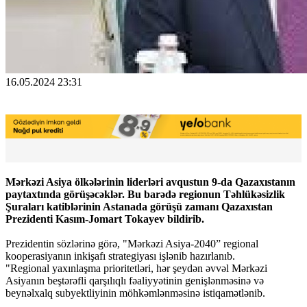
16.05.2024 23:31
Mərkəzi Asiya ölkələrinin liderləri avqustun 9-da Qazaxıstanın
paytaxtında görüşəcəklər. Bu barədə regionun Təhlükəsizlik
Şuraları katiblərinin Astanada görüşü zamanı Qazaxıstan
Prezidenti Kasım-Jomart Tokayev bildirib.
Prezidentin sözlərinə görə, "Mərkəzi Asiya-2040” regional
kooperasiyanın inkişafı strategiyası işlənib hazırlanıb.
"Regional yaxınlaşma prioritetləri, hər şeydən əvvəl Mərkəzi
Asiyanın beştərəfli qarşılıqlı fəaliyyətinin genişlənməsinə və
beynəlxalq subyektliyinin möhkəmlənməsinə istiqamətlənib.