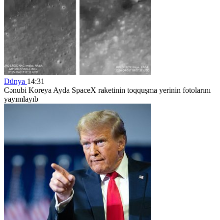
Dünya
14:31
Cənubi Koreya Ayda SpaceX raketinin toqquşma yerinin fotolarını
yayımlayıb