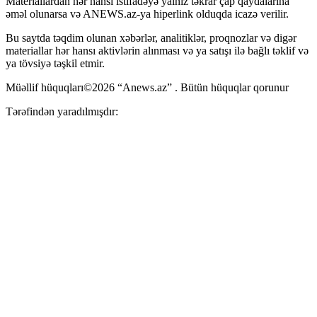
Materiallardan hər hansı istifadəyə yalnız təkrar çap qaydalarına
əməl olunarsa və ANEWS.az-ya hiperlink olduqda icazə verilir.
Bu saytda təqdim olunan xəbərlər, analitiklər, proqnozlar və digər
materiallar hər hansı aktivlərin alınması və ya satışı ilə bağlı təklif və
ya tövsiyə təşkil etmir.
Müəllif hüquqları©2026 “Anews.az” . Bütün hüquqlar qorunur
Tərəfindən yaradılmışdır: