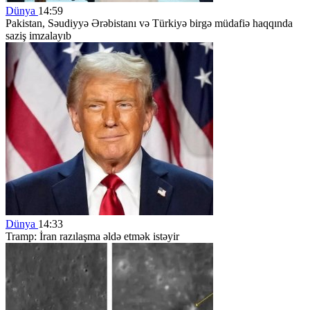
Dünya
14:59
Pakistan, Səudiyyə Ərəbistanı və Türkiyə birgə müdafiə haqqında
saziş imzalayıb
Dünya
14:33
Tramp: İran razılaşma əldə etmək istəyir