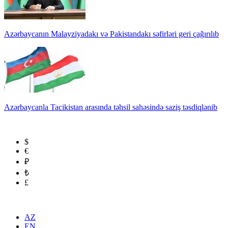
Azərbaycanın Malayziyadakı və Pakistandakı səfirləri geri çağırılıb
Azərbaycanla Tacikistan arasında təhsil sahəsində saziş təsdiqlənib
$
€
₽
₺
£
AZ
EN