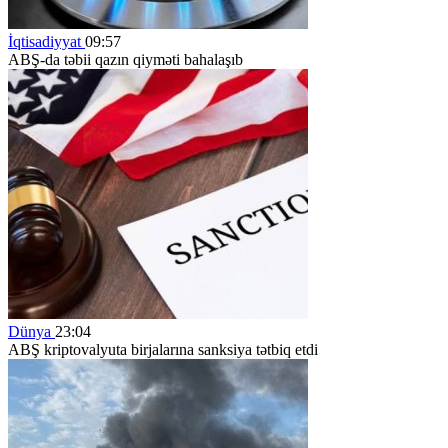
İqtisadiyyat
09:57
ABŞ-da təbii qazın qiyməti bahalaşıb
Dünya
23:04
ABŞ kriptovalyuta birjalarına sanksiya tətbiq etdi