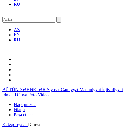
RU
AZ
EN
RU
BÜTÜN XƏBƏRLƏR
Siyasət
Cəmiyyət
Mədəniyyət
İqtisadiyyat
İdman
Dünya
Foto
Video
Haqqımızda
Əlaqə
Peşə etikası
Kateqoriyalar
Dünya