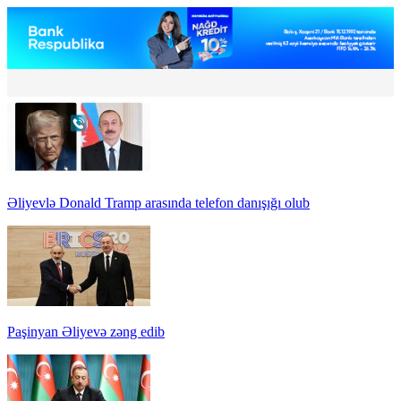
Əliyevlə Donald Tramp arasında telefon danışığı olub
Paşinyan Əliyevə zəng edib