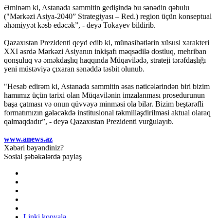
Əminəm ki, Astanada sammitin gedişində bu sənədin qəbulu
("Mərkəzi Asiya-2040” Strategiyası – Red.) region üçün konseptual
əhəmiyyət kəsb edəcək”, - deyə Tokayev bildirib.
Qazaxıstan Prezidenti qeyd edib ki, münasibətlərin xüsusi xarakteri
XXI əsrdə Mərkəzi Asiyanın inkişafı məqsədilə dostluq, mehriban
qonşuluq və əməkdaşlıq haqqında Müqavilədə, strateji tərəfdaşlığı
yeni müstəviyə çıxaran sənəddə təsbit olunub.
"Hesab edirəm ki, Astanada sammitin əsas nəticələrindən biri bizim
hamımız üçün tarixi olan Müqavilənin imzalanması prosedurunun
başa çatması və onun qüvvəyə minməsi ola bilər. Bizim beştərəfli
formatımızın gələcəkdə institusional təkmilləşdirilməsi aktual olaraq
qalmaqdadır”, - deyə Qazaxıstan Prezidenti vurğulayıb.
www.anews.az
Xəbəri bəyəndiniz?
Sosial şəbəkələrdə paylaş
Linki kopyala