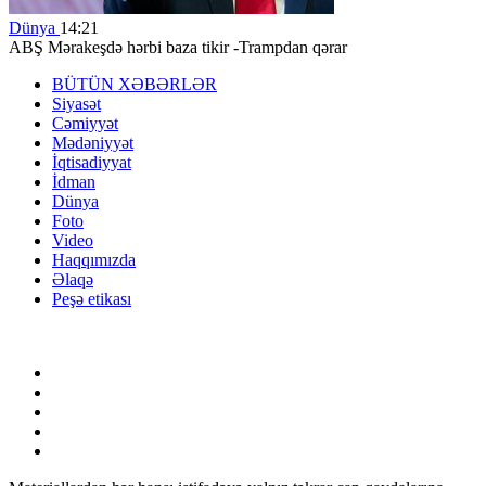
Dünya
14:21
ABŞ Mərakeşdə hərbi baza tikir -Trampdan qərar
BÜTÜN XƏBƏRLƏR
Siyasət
Cəmiyyət
Mədəniyyət
İqtisadiyyat
İdman
Dünya
Foto
Video
Haqqımızda
Əlaqə
Peşə etikası