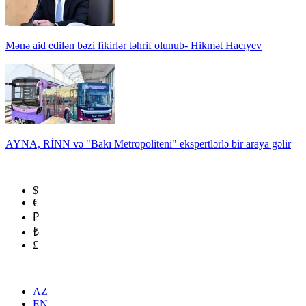
Mənə aid edilən bəzi fikirlər təhrif olunub- Hikmət Hacıyev
AYNA, RİNN və "Bakı Metropoliteni" ekspertlərlə bir araya gəlir
$
€
₽
₺
£
AZ
EN