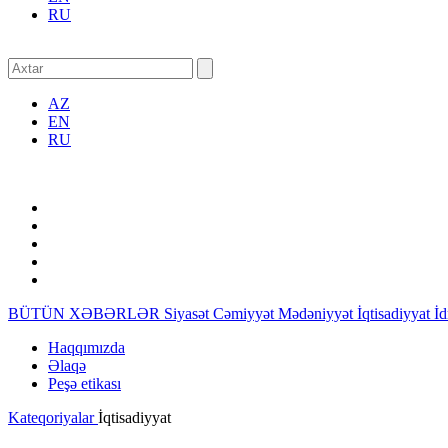
RU
AZ
EN
RU
BÜTÜN XƏBƏRLƏR
Siyasət
Cəmiyyət
Mədəniyyət
İqtisadiyyat
İ
Haqqımızda
Əlaqə
Peşə etikası
Kateqoriyalar
İqtisadiyyat