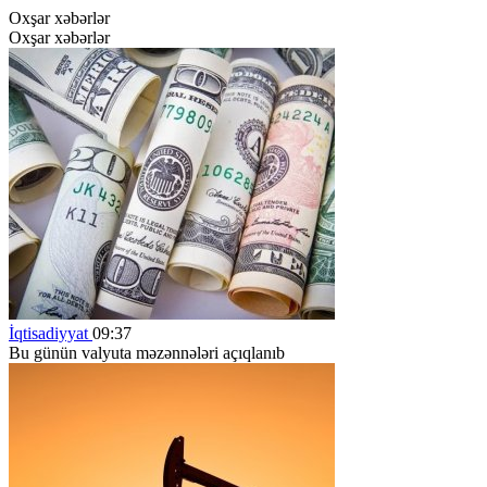
Oxşar xəbərlər
Oxşar xəbərlər
İqtisadiyyat
09:37
Bu günün valyuta məzənnələri açıqlanıb