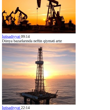
İqtisadiyyat
09:14
Dünya bazarlarında neftin qiyməti artır
İqtisadiyyat
22:14