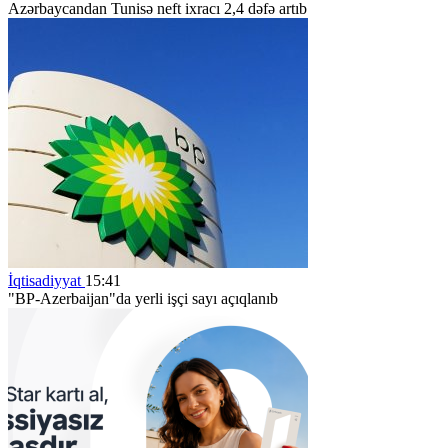
Azərbaycandan Tunisə neft ixracı 2,4 dəfə artıb
İqtisadiyyat
15:41
"BP-Azerbaijan"da yerli işçi sayı açıqlanıb