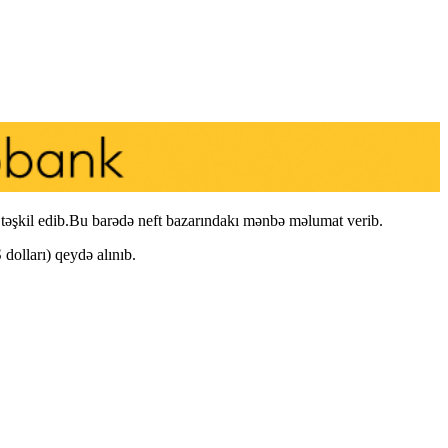
təşkil edib.Bu barədə neft bazarındakı mənbə məlumat verib.
dolları) qeydə alınıb.