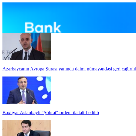
Azərbaycanın Avropa Şurası yanında daimi nümayəndəsi geri çağırılı
Bəxtiyar Aslanbəyli "Şöhrət" ordeni ilə təltif edilib