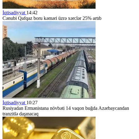
İqtisadiyyat
14:42
Cənubi Qafqaz boru kəməri üzrə xərclər 25% artıb
İqtisadiyyat
10:27
Rusiyadan Ermənistana növbəti 14 vaqon buğda Azərbaycandan
tranzitlə daşınacaq