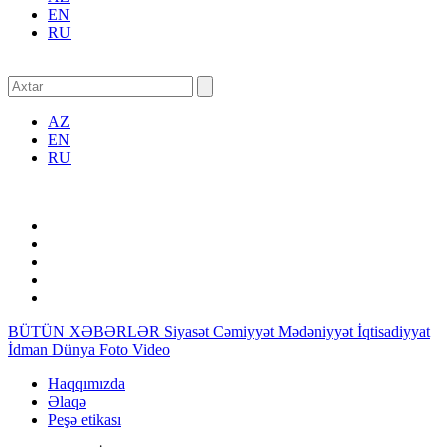
EN
RU
AZ
EN
RU
BÜTÜN XƏBƏRLƏR
Siyasət
Cəmiyyət
Mədəniyyət
İqtisadiyyat
İdman
Dünya
Foto
Video
Haqqımızda
Əlaqə
Peşə etikası