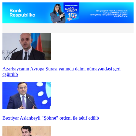
Azərbaycanın Avropa Şurası yanında daimi nümayəndəsi geri
çağırılıb
Bəxtiyar Aslanbəyli "Şöhrət" ordeni ilə təltif edilib