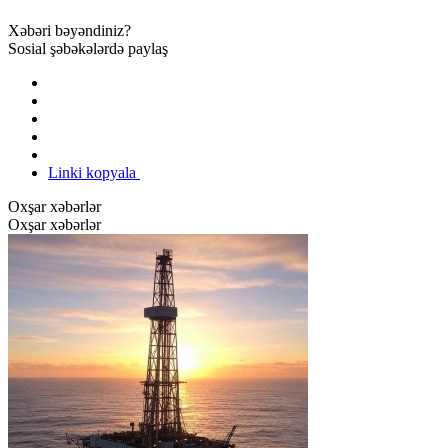
Xəbəri bəyəndiniz?
Sosial şəbəkələrdə paylaş
Linki kopyala
Oxşar xəbərlər
Oxşar xəbərlər