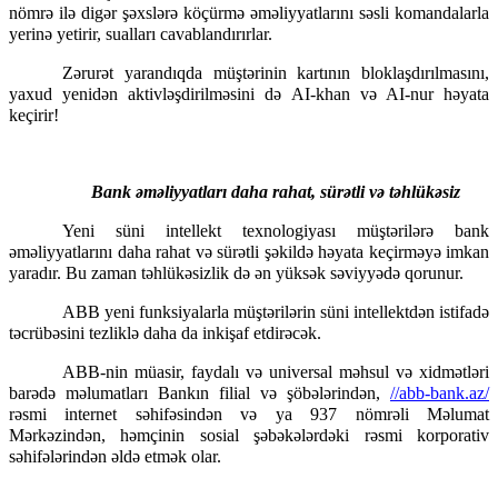
nömrə ilə digər şəxslərə köçürmə əməliyyatlarını səsli komandalarla 
yerinə yetirir, sualları cavablandırırlar.  
Zərurət yarandıqda müştərinin kartının bloklaşdırılmasını, 
yaxud yenidən aktivləşdirilməsini də AI-khan və AI-nur həyata 
keçirir! 
Bank əməliyyatları daha rahat, sürətli və təhlükəsiz
Yeni süni intellekt texnologiyası müştərilərə bank 
əməliyyatlarını daha rahat və sürətli şəkildə həyata keçirməyə imkan 
yaradır. Bu zaman təhlükəsizlik də ən yüksək səviyyədə qorunur. 
ABB yeni funksiyalarla müştərilərin süni intellektdən istifadə 
təcrübəsini tezliklə daha da inkişaf etdirəcək. 
ABB-nin müasir, faydalı və universal məhsul və xidmətləri 
barədə məlumatları Bankın filial və şöbələrindən, 
//abb-bank.az/
rəsmi internet səhifəsindən və ya 937 nömrəli Məlumat 
Mərkəzindən, həmçinin sosial şəbəkələrdəki rəsmi korporativ 
səhifələrindən əldə etmək olar.