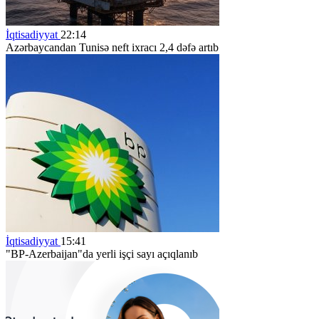
İqtisadiyyat
22:14
Azərbaycandan Tunisə neft ixracı 2,4 dəfə artıb
İqtisadiyyat
15:41
"BP-Azerbaijan"da yerli işçi sayı açıqlanıb