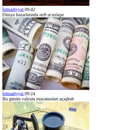
İqtisadiyyat
09:42
Dünya bazarlarında neft ucuzlaşır
İqtisadiyyat
09:24
Bu günün valyuta məzənnələri açıqlnıb