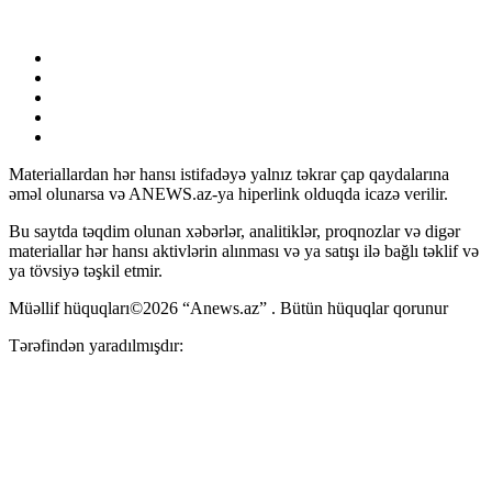
Materiallardan hər hansı istifadəyə yalnız təkrar çap qaydalarına
əməl olunarsa və ANEWS.az-ya hiperlink olduqda icazə verilir.
Bu saytda təqdim olunan xəbərlər, analitiklər, proqnozlar və digər
materiallar hər hansı aktivlərin alınması və ya satışı ilə bağlı təklif və
ya tövsiyə təşkil etmir.
Müəllif hüquqları©2026 “Anews.az” . Bütün hüquqlar qorunur
Tərəfindən yaradılmışdır: