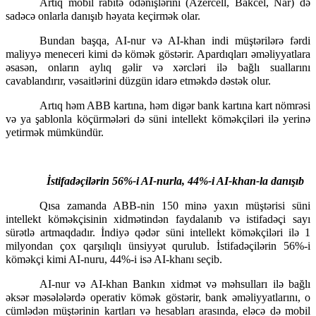
Artıq mobil rabitə ödənişlərini (Azercell, Bakcel, Nar) də 
sadəcə onlarla danışıb həyata keçirmək olar. 
Bundan başqa, AI-nur və AI-khan indi müştərilərə fərdi 
maliyyə meneceri kimi də kömək göstərir. Apardıqları əməliyyatlara 
əsasən, onların aylıq gəlir və xərcləri ilə bağlı suallarını 
cavablandırır, vəsaitlərini düzgün idarə etməkdə dəstək olur. 
Artıq həm ABB kartına, həm digər bank kartına kart nömrəsi 
və ya şablonla köçürmələri də süni intellekt köməkçiləri ilə yerinə 
yetirmək mümkündür. 
İstifadəçilərin 56%-i AI-nurla, 44%-i AI-khan-la danışıb
Qısa zamanda ABB-nin 150 minə yaxın müştərisi süni 
intellekt köməkçisinin xidmətindən faydalanıb və istifadəçi sayı 
sürətlə artmaqdadır. İndiyə qədər süni intellekt köməkçiləri ilə 1 
milyondan çox qarşılıqlı ünsiyyət qurulub. İstifadəçilərin 56%-i 
köməkçi kimi AI-nuru, 44%-i isə AI-khanı seçib. 
AI-nur və AI-khan Bankın xidmət və məhsulları ilə bağlı 
əksər məsələlərdə operativ kömək göstərir, bank əməliyyatlarını, o 
cümlədən müştərinin kartları və hesabları arasında, eləcə də mobil 