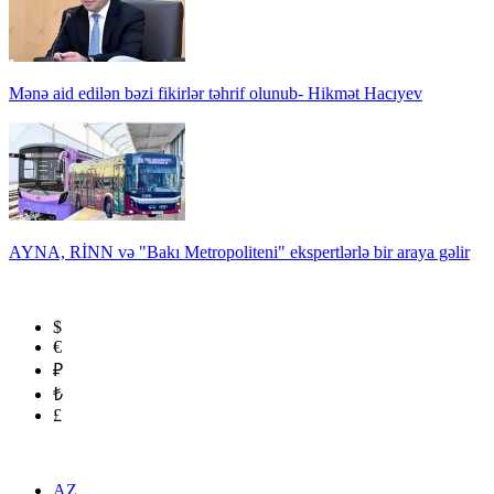
Mənə aid edilən bəzi fikirlər təhrif olunub- Hikmət Hacıyev
AYNA, RİNN və "Bakı Metropoliteni" ekspertlərlə bir araya gəlir
$
€
₽
₺
£
AZ