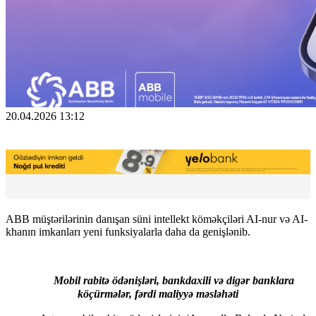
20.04.2026 13:12
ABB müştərilərinin danışan süni intellekt köməkçiləri AI-nur və AI-
khanın imkanları yeni funksiyalarla daha da genişlənib. 
Mobil rabitə ödənişləri, bankdaxili və digər banklara 
köçürmələr, fərdi maliyyə məsləhəti