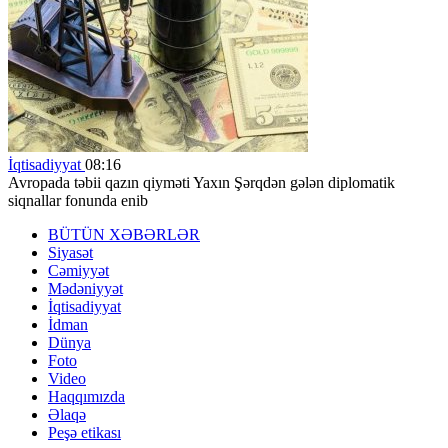
İqtisadiyyat
08:16
Avropada təbii qazın qiyməti Yaxın Şərqdən gələn diplomatik
siqnallar fonunda enib
BÜTÜN XƏBƏRLƏR
Siyasət
Cəmiyyət
Mədəniyyət
İqtisadiyyat
İdman
Dünya
Foto
Video
Haqqımızda
Əlaqə
Peşə etikası