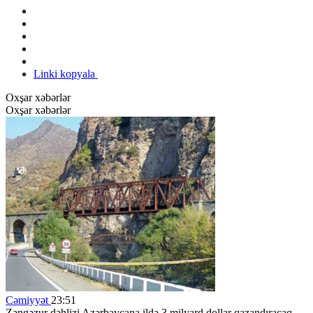
Linki kopyala
Oxşar xəbərlər
Oxşar xəbərlər
Cəmiyyət
23:51
Zəngəzur dəhlizi Azərbaycana ildə 3 milyard dollar qazandıracaq -