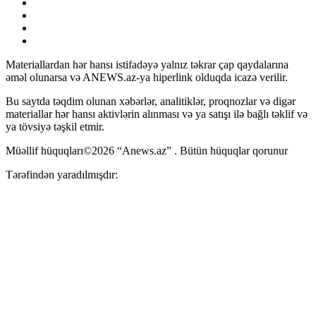
Materiallardan hər hansı istifadəyə yalnız təkrar çap qaydalarına
əməl olunarsa və ANEWS.az-ya hiperlink olduqda icazə verilir.
Bu saytda təqdim olunan xəbərlər, analitiklər, proqnozlar və digər
materiallar hər hansı aktivlərin alınması və ya satışı ilə bağlı təklif və
ya tövsiyə təşkil etmir.
Müəllif hüquqları©2026 “Anews.az” . Bütün hüquqlar qorunur
Tərəfindən yaradılmışdır: