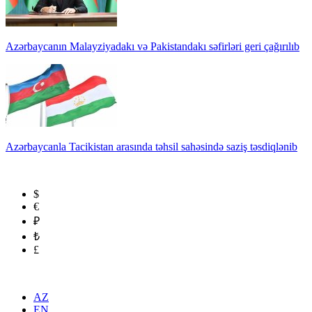
Azərbaycanın Malayziyadakı və Pakistandakı səfirləri geri çağırılıb
Azərbaycanla Tacikistan arasında təhsil sahəsində saziş təsdiqlənib
$
€
₽
₺
£
AZ
EN