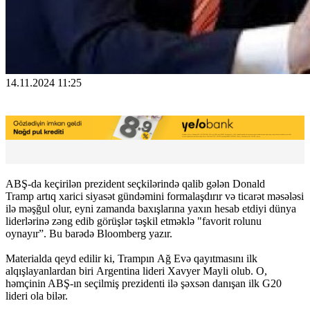
14.11.2024 11:25
ABŞ-da keçirilən prezident seçkilərində qalib gələn Donald
Tramp artıq xarici siyasət gündəmini formalaşdırır və ticarət məsələsi
ilə məşğul olur, eyni zamanda baxışlarına yaxın hesab etdiyi dünya
liderlərinə zəng edib görüşlər təşkil etməklə "favorit rolunu
oynayır”. Bu barədə Bloomberg yazır.
Materialda qeyd edilir ki, Trampın Ağ Evə qayıtmasını ilk
alqışlayanlardan biri Argentina lideri Xavyer Mayli olub. O,
həmçinin ABŞ-ın seçilmiş prezidenti ilə şəxsən danışan ilk G20
lideri ola bilər.