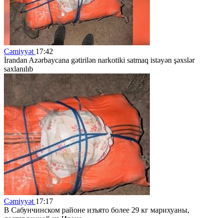
Cəmiyyət
17:42
İrandan Azərbaycana gətirilən narkotiki satmaq istəyən şəxslər
saxlanılıb
Cəmiyyət
17:17
В Сабунчинском районе изъято более 29 кг марихуаны,