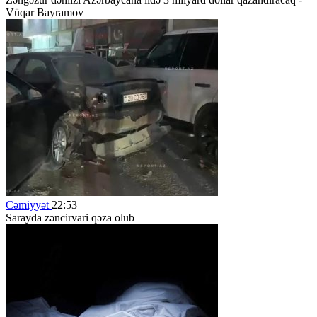
Vüqar Bayramov
Cəmiyyət
22:53
Sarayda zəncirvari qəza olub