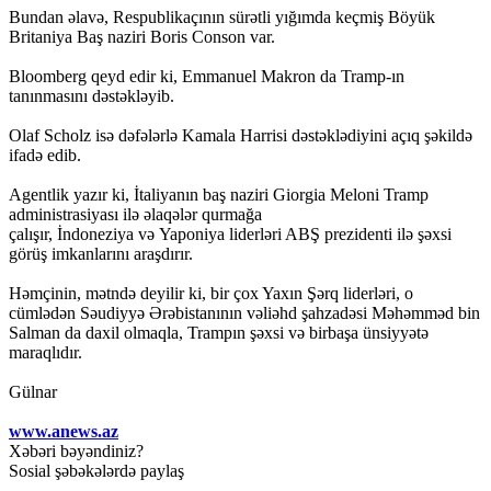
Bundan əlavə, Respublikaçının sürətli yığımda keçmiş Böyük
Britaniya Baş naziri Boris Conson var.
Bloomberg qeyd edir ki, Emmanuel Makron da Tramp-ın
tanınmasını dəstəkləyib.
Olaf Scholz isə dəfələrlə Kamala Harrisi dəstəklədiyini açıq şəkildə
ifadə edib.
Agentlik yazır ki, İtaliyanın baş naziri Giorgia Meloni Tramp
administrasiyası ilə əlaqələr qurmağa
çalışır, İndoneziya və Yaponiya liderləri ABŞ prezidenti ilə şəxsi
görüş imkanlarını araşdırır.
Həmçinin, mətndə deyilir ki, bir çox Yaxın Şərq liderləri, o
cümlədən Səudiyyə Ərəbistanının vəliəhd şahzadəsi Məhəmməd bin
Salman da daxil olmaqla, Trampın şəxsi və birbaşa ünsiyyətə
maraqlıdır.
Gülnar
www.anews.az
Xəbəri bəyəndiniz?
Sosial şəbəkələrdə paylaş