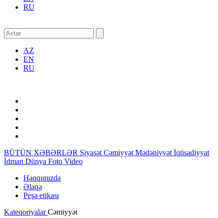
RU
AZ
EN
RU
BÜTÜN XƏBƏRLƏR
Siyasət
Cəmiyyət
Mədəniyyət
İqtisadiyyat
İdman
Dünya
Foto
Video
Haqqımızda
Əlaqə
Peşə etikası
Kateqoriyalar
Cəmiyyət