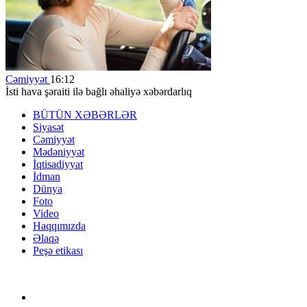
Cəmiyyət
16:12
İsti hava şəraiti ilə bağlı əhaliyə xəbərdarlıq
BÜTÜN XƏBƏRLƏR
Siyasət
Cəmiyyət
Mədəniyyət
İqtisadiyyat
İdman
Dünya
Foto
Video
Haqqımızda
Əlaqə
Peşə etikası