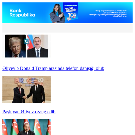
Əliyevlə Donald Tramp arasında telefon danışığı olub
Paşinyan Əliyevə zəng edib