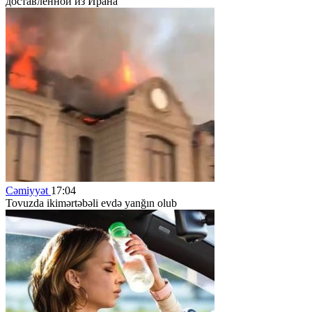
доставленной из Ирана
Cəmiyyət
17:04
Tovuzda ikimərtəbəli evdə yanğın olub