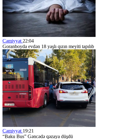
Cəmiyyət
22:04
Goranboyda evdən 18 yaşlı qızın meyiti tapılıb
Cəmiyyət
19:21
“Baku Bus” Gəncədə qəzaya düşdü