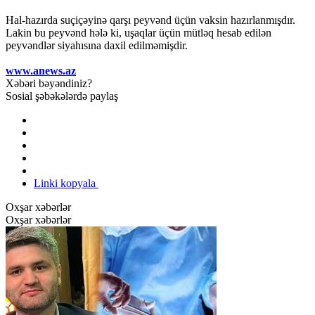
Hal-hazırda suçiçəyinə qarşı peyvənd üçün vaksin hazırlanmışdır.
Lakin bu peyvənd hələ ki, uşaqlar üçün mütləq hesab edilən
peyvəndlər siyahısına daxil edilməmişdir.
www.anews.az
Xəbəri bəyəndiniz?
Sosial şəbəkələrdə paylaş
Linki kopyala
Oxşar xəbərlər
Oxşar xəbərlər