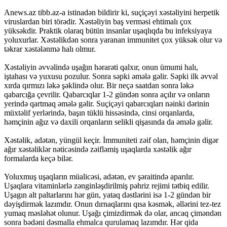
Anews.az tibb.az-a istinadən bildirir ki, suçiçəyi xəstəliyini herpetik
viruslardan biri törədir. Xəstəliyin baş verməsi ehtimalı çox
yüksəkdir. Praktik olaraq bütün insanlar uşaqlıqda bu infeksiyaya
yoluxurlar. Xəstəlikdən sonra yaranan immunitet çox yüksək olur və
təkrar xəstələnmə halı olmur.
Xəstəliyin əvvəlində uşağın hərarəti qalxır, onun ümumi halı,
iştahası və yuxusu pozulur. Sonra səpki əmələ gəlir. Səpki ilk əvvəl
xırda qırmızı ləkə şəklində olur. Bir neçə saatdan sonra ləkə
qabarcığa çevrilir. Qabarcıqlar 1-2 gündən sonra açılır və onların
yerində qartmaq əmələ gəlir. Suçiçəyi qabarcıqları nəinki dərinin
müxtəlif yerlərində, başın tüklü hissəsində, cinsi orqanlarda,
həmçinin ağız və daxili orqanların selikli qişasında da əmələ gəlir.
Xəstəlik, adətən, yüngül keçir. İmmuniteti zəif olan, həmçinin digər
ağır xəstəliklər nəticəsində zəifləmiş uşaqlarda xəstəlik ağır
formalarda keçə bilər.
Yoluxmuş uşaqların müalicəsi, adətən, ev şəraitində aparılır.
Uşaqlara vitaminlərlə zənginləşdirilmiş pəhriz rejimi tətbiq edilir.
Uşagın alt paltarlarını hər gün, yataq dəstlərini isə 1-2 gündən bir
dəyişdirmək lazımdır. Onun dırnaqlarını qısa kəsmək, əllərini tez-tez
yumaq məsləhət olunur. Uşağı çimizdirmək də olar, ancaq çiməndən
sonra bədəni dəsmalla ehmalca qurulamaq lazımdır. Hər qida