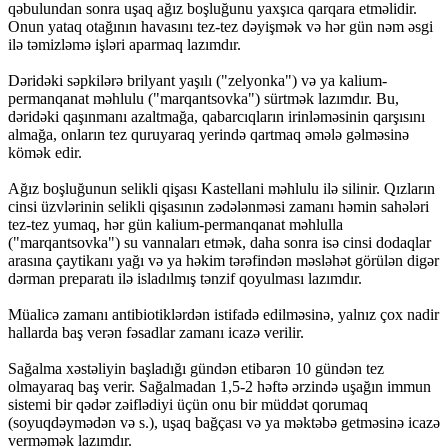
qəbulundan sonra uşaq ağız boşluğunu yaxşıca qarqara etməlidir.
Onun yataq otağının havasını tez-tez dəyişmək və hər gün nəm əsgi
ilə təmizləmə işləri aparmaq lazımdır.
Dəridəki səpkilərə brilyant yaşılı ("zelyonka") və ya kalium-
permanqanat məhlulu ("marqantsovka") sürtmək lazımdır. Bu,
dəridəki qaşınmanı azaltmağa, qabarcıqların irinləməsinin qarşısını
almağa, onların tez quruyaraq yerində qartmaq əmələ gəlməsinə
kömək edir.
Ağız boşluğunun selikli qişası Kastellani məhlulu ilə silinir. Qızların
cinsi üzvlərinin selikli qişasının zədələnməsi zamanı həmin sahələri
tez-tez yumaq, hər gün kalium-permanqanat məhlulla
("marqantsovka") su vannaları etmək, daha sonra isə cinsi dodaqlar
arasına çaytikanı yağı və ya həkim tərəfindən məsləhət görülən digər
dərman preparatı ilə isladılmış tənzif qoyulması lazımdır.
Müalicə zamanı antibiotiklərdən istifadə edilməsinə, yalnız çox nadir
hallarda baş verən fəsadlar zamanı icazə verilir.
Sağalma xəstəliyin başladığı gündən etibarən 10 gündən tez
olmayaraq baş verir. Sağalmadan 1,5-2 həftə ərzində uşağın immun
sistemi bir qədər zəiflədiyi üçün onu bir müddət qorumaq
(soyuqdəymədən və s.), uşaq bağçası və ya məktəbə getməsinə icazə
verməmək lazımdır.