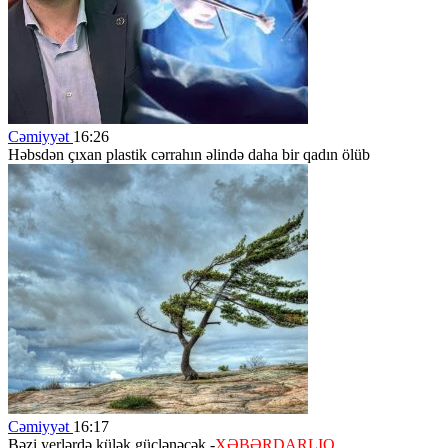
Cəmiyyət
16:26
Həbsdən çıxan plastik cərrahın əlində daha bir qadın ölüb
Cəmiyyət
16:17
Bəzi yerlərdə külək güclənəcək -
XƏBƏRDARLIQ