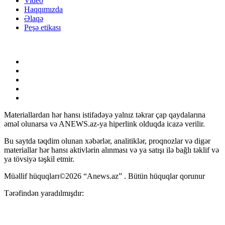
Video
Haqqımızda
Əlaqə
Peşə etikası
Materiallardan hər hansı istifadəyə yalnız təkrar çap qaydalarına
əməl olunarsa və ANEWS.az-ya hiperlink olduqda icazə verilir.
Bu saytda təqdim olunan xəbərlər, analitiklər, proqnozlar və digər
materiallar hər hansı aktivlərin alınması və ya satışı ilə bağlı təklif və
ya tövsiyə təşkil etmir.
Müəllif hüquqları©2026 “Anews.az” . Bütün hüquqlar qorunur
Tərəfindən yaradılmışdır: