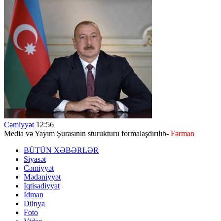
Cəmiyyət
12:56
Media və Yayım Şurasının sturukturu formalaşdırılıb-
Fərman
BÜTÜN XƏBƏRLƏR
Siyasət
Cəmiyyət
Mədəniyyət
İqtisadiyyat
İdman
Dünya
Foto