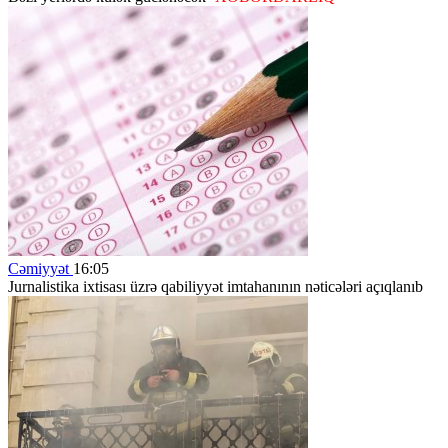
Cəmiyyət
16:05
Jurnalistika ixtisası üzrə qabiliyyət imtahanının nəticələri açıqlanıb