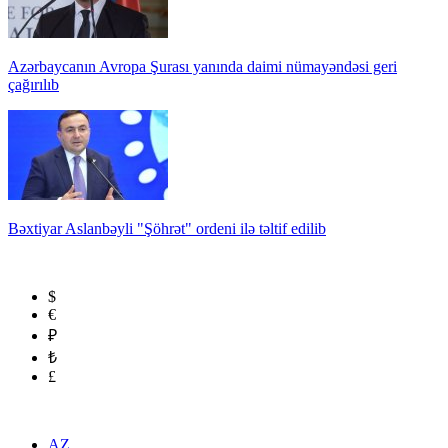
Azərbaycanın Avropa Şurası yanında daimi nümayəndəsi geri
çağırılıb
Bəxtiyar Aslanbəyli "Şöhrət" ordeni ilə təltif edilib
$
€
₽
₺
£
AZ