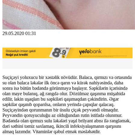
29.05.2020 01:31
Suçiçəyi yoluxucu bir xəstəlik növüdür. Balaca, qırmızı və ortasında
su olan balaca ləkələr ilk öncə qarın və kürək nahiyəsində, daha
sonra isə bütün bədəndə görünməyə başlayır. Səpkilərin içərisində
olan maye bulanıq, ağ rəngdə olur. Dözülməz qaşınma müşahidə
edilir, lakin uşaqları bu səpkiləri qaşımaqdan çəkindirin. Əgər
səpkilər qaşınıb qoparılsa, onların yerində çapıqlar qalacaq.
Suçiçəyindən qorunmanın bir üsulu çiçək peyvəndi olmaqdır.
Peyvəndin qoruyuculuğu az olduğundan rutin istifadə olunmur.
Bədəndə olan qırmızı sulu ləkələri yaşıl brilyant abısı ilə rəngləmək,
dəri səthini təmiz saxlamaq, ikincili infeksiyalaşmanın qarşısını
almaq lazımdır. Vitaminlər qəbul etmək məsləhətdir.