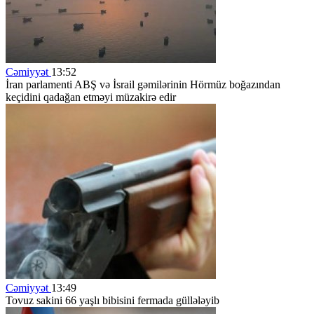
Cəmiyyət
13:52
İran parlamenti ABŞ və İsrail gəmilərinin Hörmüz boğazından
keçidini qadağan etməyi müzakirə edir
Cəmiyyət
13:49
Tovuz sakini 66 yaşlı bibisini fermada güllələyib