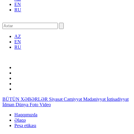
EN
RU
AZ
EN
RU
BÜTÜN XƏBƏRLƏR
Siyasət
Cəmiyyət
Mədəniyyət
İqtisadiyyat
İdman
Dünya
Foto
Video
Haqqımızda
Əlaqə
Peşə etikası