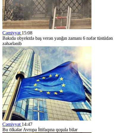
Cəmiyyət
15:08
Bakıda obyektdə baş verən yanğın zamanı 6 nəfər tüstüdən
zəhərlənib
Cəmiyyət
14:47
Bu ölkələr Avropa İttifaqına qoşula bilər