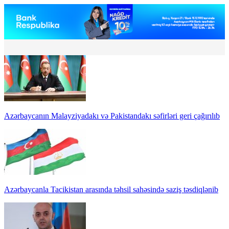
Azərbaycanın Malayziyadakı və Pakistandakı səfirləri geri çağırılıb
Azərbaycanla Tacikistan arasında təhsil sahəsində saziş təsdiqlənib