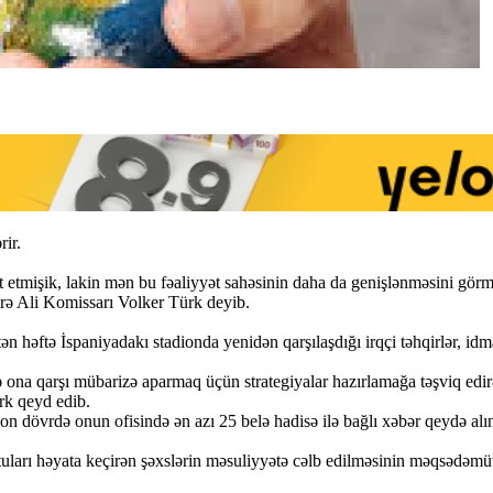
rir.
qət etmişik, lakin mən bu fəaliyyət sahəsinin daha da genişlənməsini g
zrə Ali Komissarı Volker Türk deyib.
 həftə İspaniyadakı stadionda yenidən qarşılaşdığı irqçi təhqirlər, idman
 və ona qarşı mübarizə aparmaq üçün strategiyalar hazırlamağa təşviq e
ürk qeyd edib.
n dövrdə onun ofisində ən azı 25 belə hadisə ilə bağlı xəbər qeydə alın
zuntuları həyata keçirən şəxslərin məsuliyyətə cəlb edilməsinin məqsədə