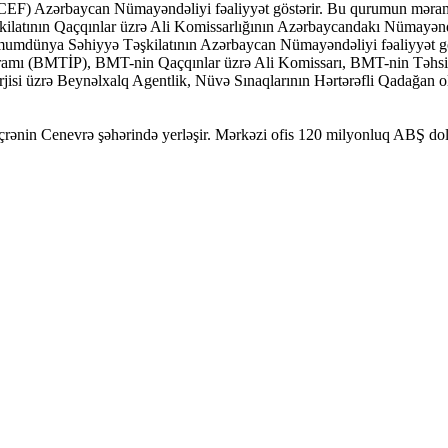
CEF) Azərbaycan Nümayəndəliyi fəaliyyət göstərir. Bu qurumun məramı
əşkilatının Qaçqınlar üzrə Ali Komissarlığının Azərbaycandakı Nümayəndə
Ümumdünya Səhiyyə Təşkilatının Azərbaycan Nümayəndəliyi fəaliyyət g
oqramı (BMTİP), BMT-nin Qaçqınlar üzrə Ali Komissarı, BMT-nin Təhsil,
i üzrə Beynəlxalq Agentlik, Nüvə Sınaqlarının Hərtərəfli Qadağan olu
çrənin Cenevrə şəhərində yerləşir. Mərkəzi ofis 120 milyonluq ABŞ doll