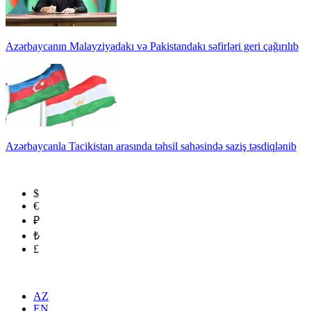
Azərbaycanın Malayziyadakı və Pakistandakı səfirləri geri çağırılıb
Azərbaycanla Tacikistan arasında təhsil sahəsində saziş təsdiqlənib
$
€
₽
₺
£
AZ
EN