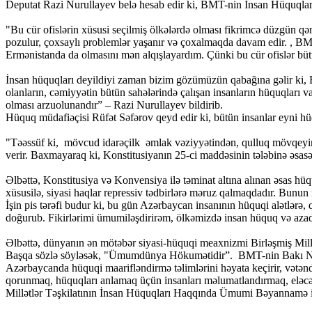
Deputat Razi Nurullayev belə hesab edir ki, BMT-nin İnsan Hüquqları 
"Bu cür ofislərin xüsusi seçilmiş ölkələrdə olması fikrimcə düzgün qə
pozulur, çoxsaylı problemlər yaşanır və çoxalmaqda davam edir. , BM
Ermənistanda da olmasını mən alqışlayardım. Çünki bu cür ofislər bü
İnsan hüquqları deyildiyi zaman bizim gözümüzün qabağına gəlir ki, B
olanların, cəmiyyətin bütün sahələrində çalışan insanların hüquqları
olması arzuolunandır” – Razi Nurullayev bildirib.
Hüquq müdafiəçisi Rüfət Səfərov qeyd edir ki, bütün insanlar eyni hüq
"Təəssüf ki, mövcud idarəçilk əmlak vəziyyətindən, qulluq mövqeyindən
verir. Baxmayaraq ki, Konstitusiyanın 25-ci maddəsinin tələbinə əsasə
Əlbəttə, Konstitusiya və Konvensiya ilə təminat altına alınan əsas hüq
xüsusilə, siyasi haqlar repressiv tədbirlərə məruz qalmaqdadır. Bunun 
İşin pis tərəfi budur ki, bu gün Azərbaycan insanının hüquqi alətlərə
doğurub. Fikirlərimi ümumiləşdirirəm, ölkəmizdə insan hüquq və azadlıq
Əlbəttə, dünyanın ən mötəbər siyasi-hüquqi meaxnizmi Birləşmiş Mill
Başqa sözlə söyləsək, "Ümumdünya Hökumətidir”. BMT-nin Bakı Nüma
Azərbaycanda hüquqi maarifləndirmə təlimlərini həyata keçirir, vətənd
qorunmaq, hüquqları anlamaq üçün insanları məlumatlandırmaq, eləcə 
Millətlər Təşkilatının İnsan Hüquqları Haqqında Ümumi Bəyannamə il