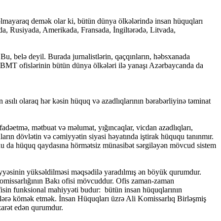
 olmayaraq demək olar ki, bütün dünya ölkələrində insan hüquqları
a, Rusiyada, Amerikada, Fransada, İngiltərədə, Litvada,
u, belə deyil. Burada jurnalistlərin, qaçqınların, həbsxanada
, BMT ofislərinin bütün dünya ölkələri ilə yanaşı Azərbaycanda da
asılı olaraq hər kəsin hüquq və azadlıqlarının bərabərliyinə təminat
ifadəetmə, mətbuat və məlumat, yığıncaqlar, vicdan azadlıqları,
ların dövlətin və cəmiyyətin siyasi həyatında iştirak hüququ tanınmır.
, bunu da hüquq qaydasına hörmətsiz münasibət sərgiləyən mövcud sistem
iyyəsinin yüksəldilməsi məqsədilə yaradılmış ən böyük qurumdur.
missarlığının Bakı ofisi mövcuddur. Ofis zaman-zaman
Ofisin funksional mahiyyəti budur: bütün insan hüquqlarının
slərə kömək etmək. İnsan Hüquqları üzrə Ali Komissarlıq Birləşmiş
zarət edən qurumdur.