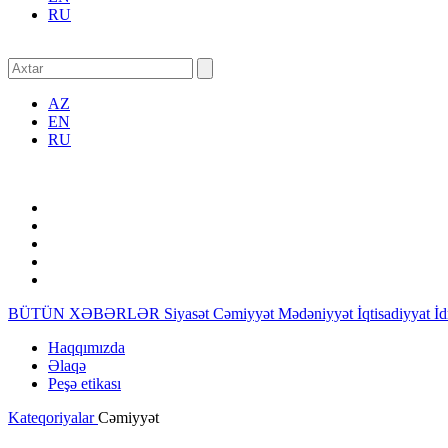
RU
AZ
EN
RU
BÜTÜN XƏBƏRLƏR
Siyasət
Cəmiyyət
Mədəniyyət
İqtisadiyyat
İ
Haqqımızda
Əlaqə
Peşə etikası
Kateqoriyalar
Cəmiyyət