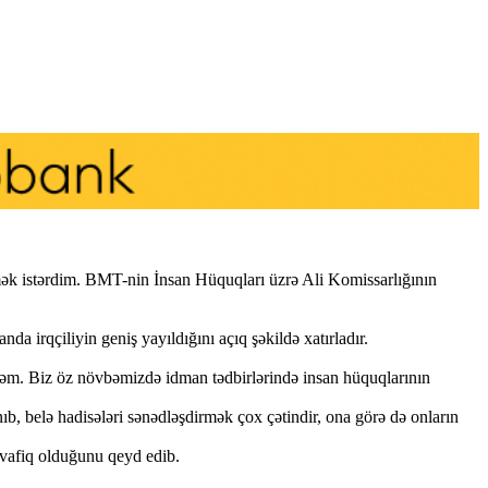
örmək istərdim. BMT-nin İnsan Hüquqları üzrə Ali Komissarlığının
da irqçiliyin geniş yayıldığını açıq şəkildə xatırladır.
dirəm. Biz öz növbəmizdə idman tədbirlərində insan hüquqlarının
ıb, belə hadisələri sənədləşdirmək çox çətindir, ona görə də onların
müvafiq olduğunu qeyd edib.