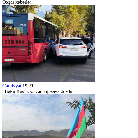
Oxşar xəbərlər
Cəmiyyət
19:21
“Baku Bus” Gəncədə qəzaya düşdü