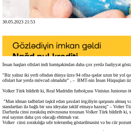
30.05.2023 21:53
İnsan haqları ofisləri indi həmişəkindən daha çox yerdə fəaliyyət göstə
"Biz yalnız iki yerli ofisdən dünya üzrə 94 ofisə qədər uzun bir yol 
ofisləri hər yerdə mövcud olmalıdır” , – BMT-nin İnsan Hüquqları ü
Volker Türk bildirib ki, Real Madridin futbolçusu Vinisius Juniorun ötən
"Mən idman tədbirləri təşkil edən şəxsləri irqçiliyin qarşısını almaq
standartları ilə bağlı bir sıra ideyalar təklif etməyə hazırıq” – Volter T
Darfurda cinsi zorakılıq mövzusuna toxunan Volker Türk bildirib ki, so
real sayının daha çox olacağı ehtimalı var.
Volker cinsi zorakılığa sıfır tolerantlıq göstərilməsini və bu cür po