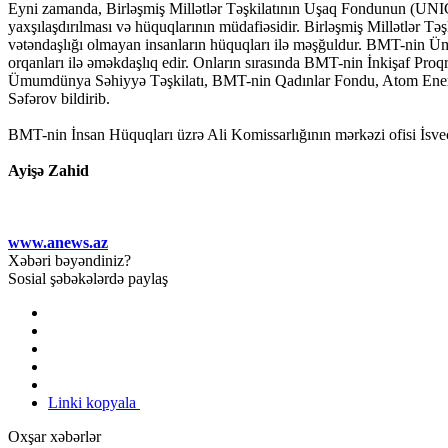
Eyni zamanda, Birləşmiş Millətlər Təşkilatının Uşaq Fondunun (UNI
yaxşılaşdırılması və hüquqlarının müdafiəsidir. Birləşmiş Millətlər T
vətəndaşlığı olmayan insanların hüquqları ilə məşğuldur. BMT-nin 
orqanları ilə əməkdaşlıq edir. Onların sırasında BMT-nin İnkişaf Pr
Ümumdünya Səhiyyə Təşkilatı, BMT-nin Qadınlar Fondu, Atom Enerjis
Səfərov bildirib.
BMT-nin İnsan Hüquqları üzrə Ali Komissarlığının mərkəzi ofisi İsve
Ayişə Zahid
www.anews.az
Xəbəri bəyəndiniz?
Sosial şəbəkələrdə paylaş
Linki kopyala
Oxşar xəbərlər