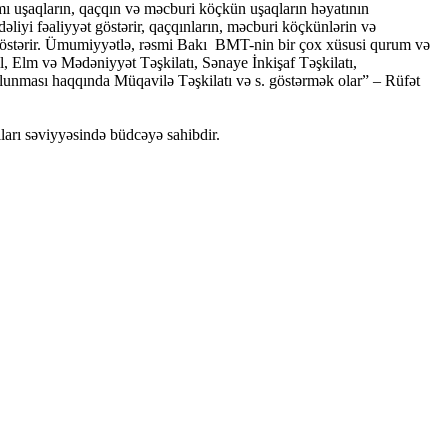
 uşaqların, qaçqın və məcburi köçkün uşaqların həyatının
liyi fəaliyyət göstərir, qaçqınların, məcburi köçkünlərin və
östərir. Ümumiyyətlə, rəsmi Bakı BMT-nin bir çox xüsusi qurum və
 Elm və Mədəniyyət Təşkilatı, Sənaye İnkişaf Təşkilatı,
nması haqqında Müqavilə Təşkilatı və s. göstərmək olar” – Rüfət
arı səviyyəsində büdcəyə sahibdir.