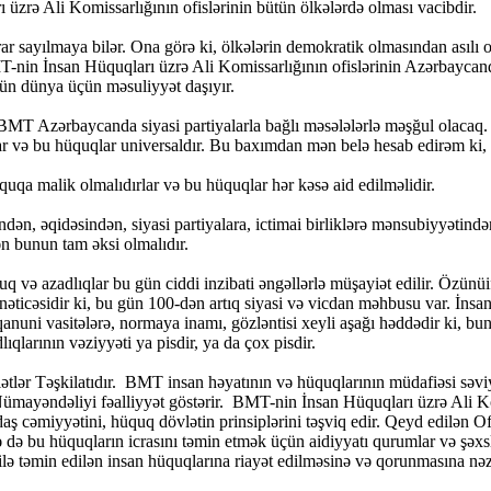
üzrə Ali Komissarlığının ofislərinin bütün ölkələrdə olması vacibdir.
rar sayılmaya bilər. Ona görə ki, ölkələrin demokratik olmasından asılı
T-nin İnsan Hüquqları üzrə Ali Komissarlığının ofislərinin Azərbaycand
tün dünya üçün məsuliyyət daşıyır.
MT Azərbaycanda siyasi partiyalarla bağlı məsələlərlə məşğul olacaq. B
 var və bu hüquqlar universaldır. Bu baxımdan mən belə hesab edirəm ki
uqa malik olmalıdırlar və bu hüquqlar hər kəsə aid edilməlidir.
, əqidəsindən, siyasi partiyalara, ictimai birliklərə mənsubiyyətindən 
n bunun tam əksi olmalıdır.
uq və azadlıqlar bu gün ciddi inzibati əngəllərlə müşayiət edilir. Özünü
nəticəsidir ki, bu gün 100-dən artıq siyasi və vicdan məhbusu var. İnsan
, qanuni vasitələrə, normaya inamı, gözləntisi xeyli aşağı həddədir ki
larının vəziyyəti ya pisdir, ya da çox pisdir.
ətlər Təşkilatıdır. BMT insan həyatının və hüquqlarının müdafiəsi səv
yəndəliyi fəalliyyət göstərir. BMT-nin İnsan Hüquqları üzrə Ali Ko
aş cəmiyyətini, hüquq dövlətin prinsiplərini təşviq edir. Qeyd edilən 
də bu hüquqların icrasını təmin etmək üçün aidiyyatı qurumlar və şəx
ə təmin edilən insan hüquqlarına riayət edilməsinə və qorunmasına nə