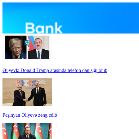
Əliyevlə Donald Tramp arasında telefon danışığı olub
Paşinyan Əliyevə zəng edib