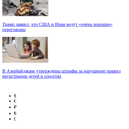
Трамп заявил, что США и Иран ведут «очень хорошие»
переговоры
В Азербайджане утверждены штрафы за нарушение правил
регистрации детей в соцсетях
$
€
₽
₺
£