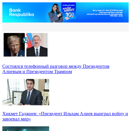
Состоялся телефонный разговор между Президентом
Алиевым и Президентом Трампом
Хикмет Гаджиев: «Президент Ильхам Алиев выиграл войну и
завоевал мир»