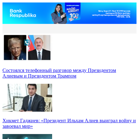
Состоялся телефонный разговор между Президентом
Алиевым и Президентом Трампом
Хикмет Гаджиев: «Президент Ильхам Алиев выиграл войну и
завоевал мир»