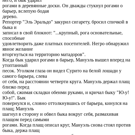
него, и бык ударил
рогами в деревянные доски. Он дважды стукнул рогами о
барьер, вслепую бодая
дерево.
Репортер "Эль Эральдо" закурил сигарету, бросил спичкой в
быка и
записал в свой блокнот: "...крупный, рога основательные,
способные
удовлетворить даже платных посетителей. Негро обнаружил
явное желание
вторгнуться на территорию матадоров".
Когда бык ударил рогами в барьер, Мануэль вышел вперед на
утоптанный
песок. Уголком глаза он видел Сурито на белой лошади у
самого барьера, слева
от себя, на расстоянии четверти круга. Мануэль держал плащ
близко перед
собой, сжимая складки обеими руками, и кричал быку "Ю-у!
Ю-у!". Бык
повернулся и, словно оттолкнувшись от барьера, кинулся на
плащ; Мануэль
шагнул в сторону и обвел быка вокруг себя, размахивая
плащом перед самыми
рогами. Когда плащ описал круг, Мануэль снова стоял против
быка, держа плащ