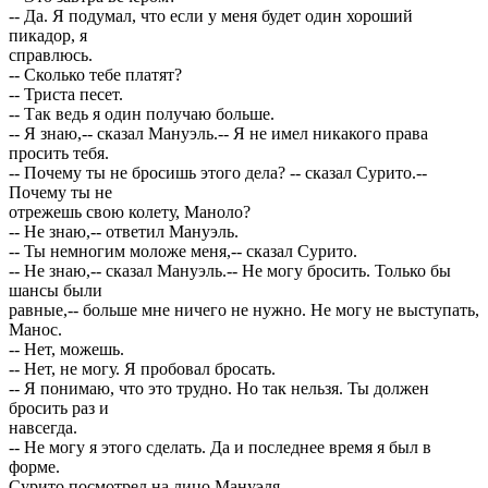
-- Да. Я подумал, что если у меня будет один хороший
пикадор, я
справлюсь.
-- Сколько тебе платят?
-- Триста песет.
-- Так ведь я один получаю больше.
-- Я знаю,-- сказал Мануэль.-- Я не имел никакого права
просить тебя.
-- Почему ты не бросишь этого дела? -- сказал Сурито.--
Почему ты не
отрежешь свою колету, Маноло?
-- Не знаю,-- ответил Мануэль.
-- Ты немногим моложе меня,-- сказал Сурито.
-- Не знаю,-- сказал Мануэль.-- Не могу бросить. Только бы
шансы были
равные,-- больше мне ничего не нужно. Не могу не выступать,
Манос.
-- Нет, можешь.
-- Нет, не могу. Я пробовал бросать.
-- Я понимаю, что это трудно. Но так нельзя. Ты должен
бросить раз и
навсегда.
-- Не могу я этого сделать. Да и последнее время я был в
форме.
Сурито посмотрел на лицо Мануэля.