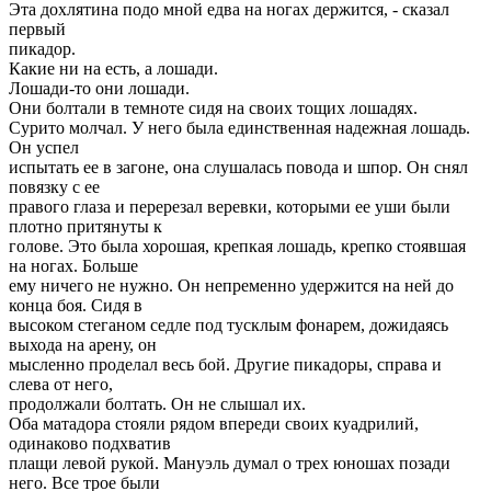
Эта дохлятина подо мной едва на ногах держится, - сказал
первый
пикадор.
Какие ни на есть, а лошади.
Лошади-то они лошади.
Они болтали в темноте сидя на своих тощих лошадях.
Сурито молчал. У него была единственная надежная лошадь.
Он успел
испытать ее в загоне, она слушалась повода и шпор. Он снял
повязку с ее
правого глаза и перерезал веревки, которыми ее уши были
плотно притянуты к
голове. Это была хорошая, крепкая лошадь, крепко стоявшая
на ногах. Больше
ему ничего не нужно. Он непременно удержится на ней до
конца боя. Сидя в
высоком стеганом седле под тусклым фонарем, дожидаясь
выхода на арену, он
мысленно проделал весь бой. Другие пикадоры, справа и
слева от него,
продолжали болтать. Он не слышал их.
Оба матадора стояли рядом впереди своих куадрилий,
одинаково подхватив
плащи левой рукой. Мануэль думал о трех юношах позади
него. Все трое были