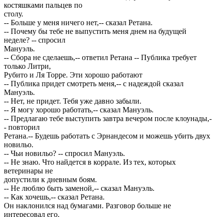
костяшками пальцев по
столу.
-- Больше у меня ничего нет,-- сказал Ретана.
-- Почему бы тебе не выпустить меня днем на будущей
неделе? -- спросил
Мануэль.
-- Сбора не сделаешь,-- ответил Ретана -- Публика требует
только Литри,
Рубито и Ля Торре. Эти хорошо работают
-- Публика придет смотреть меня,-- с надеждой сказал
Мануэль.
-- Нет, не придет. Тебя уже давно забыли.
-- Я могу хорошо работать,-- сказал Мануэль.
-- Предлагаю тебе выступить завтра вечером после клоунады,-
- повторил
Ретана.-- Будешь работать с Эрнандесом и можешь убить двух
новильо.
-- Чьи новильо? -- спросил Мануэль.
-- Не знаю. Что найдется в коррале. Из тех, которых
ветеринары не
допустили к дневным боям.
-- Не люблю быть заменой,-- сказал Мануэль.
-- Как хочешь,-- сказал Ретана.
Он наклонился над бумагами. Разговор больше не
интересовал его.