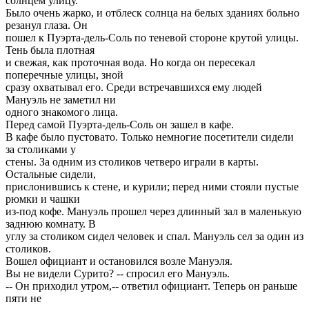
солнцем улицу.
Было очень жарко, и отблеск солнца на белых зданиях больно
резанул глаза. Он
пошел к Пуэрта-дель-Соль по теневой стороне крутой улицы.
Тень была плотная
и свежая, как проточная вода. Но когда он пересекал
поперечные улицы, зной
сразу охватывал его. Среди встречавшихся ему людей
Мануэль не заметил ни
одного знакомого лица.
Перед самой Пуэрта-дель-Соль он зашел в кафе.
В кафе было пустовато. Только немногие посетители сидели
за столиками у
стены. За одним из столиков четверо играли в карты.
Остальные сидели,
прислонившись к стене, и курили; перед ними стояли пустые
рюмки и чашки
из-под кофе. Мануэль прошел через длинный зал в маленькую
заднюю комнату. В
углу за столиком сидел человек и спал. Мануэль сел за один из
столиков.
Вошел официант и остановился возле Мануэля.
Вы не видели Сурито? -- спросил его Мануэль.
-- Он приходил утром,-- ответил официант. Теперь он раньше
пяти не