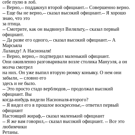
себе пулю в лоб.
-- Верно,-- поддакнул второй официант.-- Совершенно верно.
-- Еще бы не верно,-- сказал высокий официант.-- Я хорошо
знаю, что это
за птица.
-- Смотрите, как он выдвинул Виляльту,-- сказал первый
официант.
-- Да разве его одного,-- сказал высокий официант.-- A
Mapсьяла
Лаланду! А Насионаля!
-- Верно, верно,-- подтвердил маленький официант.
Они оживленно разговаривали возле столика Мануэля, а он
молча смотрел
на них. Он уже выпил вторую рюмку коньяку. О нем они
забыли, -- словно его
здесь и не было.
-- Это просто стадо верблюдов,-- продолжал высокий
официант. Вы
когда-нибудь видели Насионаля-второго?
-- Я видел его в прошлое воскресенье,-- ответил первый
официант
Настоящий жираф,-- сказал маленький официант
-- Я же вам говорил,-- сказал высокий официант. -- Все это
любимчики
Ретаны.