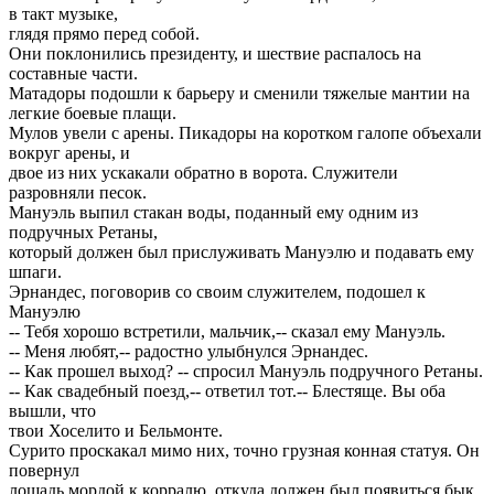
в такт музыке,
глядя прямо перед собой.
Они поклонились президенту, и шествие распалось на
составные части.
Матадоры подошли к барьеру и сменили тяжелые мантии на
легкие боевые плащи.
Мулов увели с арены. Пикадоры на коротком галопе объехали
вокруг арены, и
двое из них ускакали обратно в ворота. Служители
разровняли песок.
Мануэль выпил стакан воды, поданный ему одним из
подручных Ретаны,
который должен был прислуживать Мануэлю и подавать ему
шпаги.
Эрнандес, поговорив со своим служителем, подошел к
Мануэлю
-- Тебя хорошо встретили, мальчик,-- сказал ему Мануэль.
-- Меня любят,-- радостно улыбнулся Эрнандес.
-- Как прошел выход? -- спросил Мануэль подручного Ретаны.
-- Как свадебный поезд,-- ответил тот.-- Блестяще. Вы оба
вышли, что
твои Хоселито и Бельмонте.
Сурито проскакал мимо них, точно грузная конная статуя. Он
повернул
лошадь мордой к корралю, откуда должен был появиться бык.