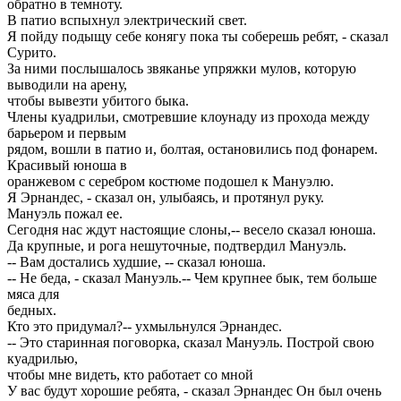
обратно в темноту.
В патио вспыхнул электрический свет.
Я пойду подыщу себе конягу пока ты соберешь ребят, - сказал
Сурито.
За ними послышалось звяканье упряжки мулов, которую
выводили на арену,
чтобы вывезти убитого быка.
Члены куадрильи, смотревшие клоунаду из прохода между
барьером и первым
рядом, вошли в патио и, болтая, остановились под фонарем.
Красивый юноша в
оранжевом с серебром костюме подошел к Мануэлю.
Я Эрнандес, - сказал он, улыбаясь, и протянул руку.
Мануэль пожал ее.
Сегодня нас ждут настоящие слоны,-- весело сказал юноша.
Да крупные, и рога нешуточные, подтвердил Мануэль.
-- Вам достались худшие, -- сказал юноша.
-- Не беда, - сказал Мануэль.-- Чем крупнее бык, тем больше
мяса для
бедных.
Кто это придумал?-- ухмыльнулся Эрнандес.
-- Это старинная поговорка, сказал Мануэль. Построй свою
куадрилью,
чтобы мне видеть, кто работает со мной
У вас будут хорошие ребята, - сказал Эрнандес Он был очень