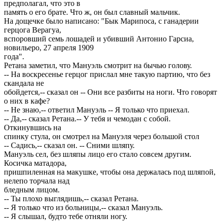
предполагал, что это в
память о его брате. Что ж, он был славный мальчик.
На дощечке было написано: "Бык Марипоса, с ганадерии
герцога Верагуа,
вспоровший семь лошадей и убивший Антонио Гарсиа,
новильеро, 27 апреля 1909
года".
Ретана заметил, что Мануэль смотрит на бычью голову.
-- На воскресенье герцог прислал мне такую партию, что без
скандала не
обойдется,-- сказал он -- Они все разбиты на ноги. Что говорят
о них в кафе?
-- Не знаю,-- ответил Мануэль -- Я только что приехал.
-- Да,-- сказал Ретана.-- У тебя и чемодан с собой.
Откинувшись на
спинку стула, он смотрел на Мануэля через большой стол
-- Садись,-- сказал он. -- Сними шляпу.
Мануэль сел, без шляпы лицо его стало совсем другим.
Косичка матадора,
пришпиленная на макушке, чтобы она держалась под шляпой,
нелепо торчала над
бледным лицом.
-- Ты плохо выглядишь,-- сказал Ретана.
-- Я только что из больницы,-- сказал Мануэль.
-- Я слышал, будто тебе отняли ногу.