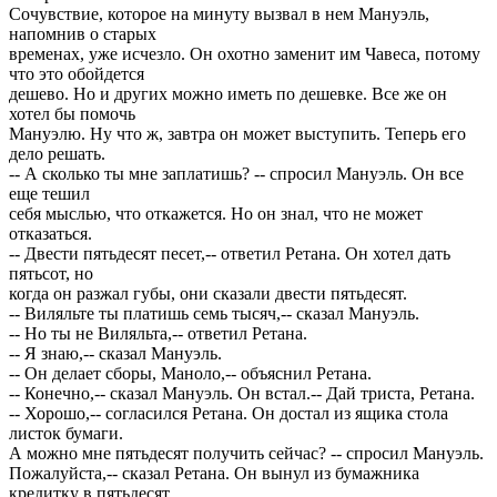
Сочувствие, которое на минуту вызвал в нем Мануэль,
напомнив о старых
временах, уже исчезло. Он охотно заменит им Чавеса, потому
что это обойдется
дешево. Но и других можно иметь по дешевке. Все же он
хотел бы помочь
Мануэлю. Ну что ж, завтра он может выступить. Теперь его
дело решать.
-- А сколько ты мне заплатишь? -- спросил Мануэль. Он все
еще тешил
себя мыслью, что откажется. Но он знал, что не может
отказаться.
-- Двести пятьдесят песет,-- ответил Ретана. Он хотел дать
пятьсот, но
когда он разжал губы, они сказали двести пятьдесят.
-- Виляльте ты платишь семь тысяч,-- сказал Мануэль.
-- Но ты не Виляльта,-- ответил Ретана.
-- Я знаю,-- сказал Мануэль.
-- Он делает сборы, Маноло,-- объяснил Ретана.
-- Конечно,-- сказал Мануэль. Он встал.-- Дай триста, Ретана.
-- Хорошо,-- согласился Ретана. Он достал из ящика стола
листок бумаги.
А можно мне пятьдесят получить сейчас? -- спросил Мануэль.
Пожалуйста,-- сказал Ретана. Он вынул из бумажника
кредитку в пятьдесят