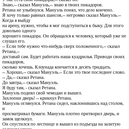
Знаю,-- сказал Мануэль,-- знаю я твоих пикадоров.
Ретана не улыбнулся. Мануэль понял, что дело кончено.
Я хочу только равных шансов,-- негромко сказал Мануэль.--
Когда я выйду
на арену, нужно, чтобы я мог подступиться к быку. Для этого
довольно одного
хорошего пикадора. Он обращался к человеку, который уже не
слушал его.
-- Если тебе нужно что-нибудь сверх положенного,-- сказал
Ретана,--
доставай сам. Будет работать наша куадрилья. Приводи своих
пикадоров,
сколько хочешь. Клоунада кончается в десять тридцать.
-- Хорошо,-- сказал Мануэль.-- Если это твое последнее слово.
-- Да,-- сказал Ретана.
До завтра,-- сказал Мануэль.
Я буду там, - сказал Ретана.
Мануэль поднял свой чемодан и вышел.
Захлопни дверь! -- крикнул Ретана.
Мануэль оглянулся. Ретана сидел, наклонившись над столом,
и
просматривал бумаги. Мануэль плотно притворил дверь, и
замок щелкнул.
Он спустился по лестнице и вышел из подъезда на залитую