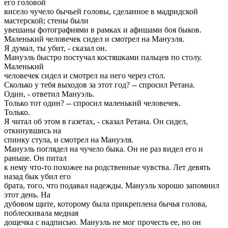
его головой
висело чучело бычьей головы, сделанное в мадридской
мастерской; стены были
увешаны фотографиями в рамках и афишами боя быков.
Маленький человечек сидел и смотрел на Мануэля.
Я думал, ты убит, - сказал он.
Мануэль быстро постучал костяшками пальцев по столу.
Маленький
человечек сидел и смотрел на него через стол.
Сколько у тебя выходов за этот год? -- спросил Ретана.
Один, - ответил Мануэль.
Только тот один? -- спросил маленький человечек.
Только.
Я читал об этом в газетах, - сказал Ретана. Он сидел,
откинувшись на
спинку стула, и смотрел на Мануэля.
Мануэль поглядел на чучело быка. Он не раз видел его и
раньше. Он питал
к нему что-то похожее на родственные чувства. Лет девять
назад бык убил его
брата, того, что подавал надежды. Мануэль хорошо запомнил
этот день. На
дубовом щите, которому была прикреплена бычья голова,
поблескивала медная
дощечка с надписью. Мануэль не мог прочесть ее, но он