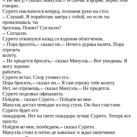
-- Не могу,-- сказал Мануэль.-- Я сейчас в форме, верно тебе
говорю.
Сурито наклонился вперед, положив руки на стол.
-- Слушай. Я поработаю завтра с тобой, но если ты
провалишься, ты
бросишь. Понял? Согласен?
-- Согласен.
Сурито откинулся назад со вздохом облегчения.
-- Пора бросить,-- сказал он.-- Нечего дурака валять. Пора
отрезать
колету.
-- Не придется бросать,-- сказал Мануэль.-- Вот увидишь. Я
могу хорошо
работать.
Сурито встал. Спор утомил его.
Пора бросить,-- сказал он.-- Я сам отрежу тебе колету.
Нет, не отрежешь,-- сказал Мануэль.-- Не придется.
Сурито подозвал официанта.
Пойдем, - сказал Сурито.-- Пойдем ко мне.
Мануэль достал чемодан из-под стула. Он был счастлив.
Сурито будет его
пикадором. Нет на свете пикадора лучше Сурито. Теперь все
просто.
Пойдем ко мне, пообедаем,-- сказал Сурито.
Мануэль стоял в патио де кавальос и ждал окончания