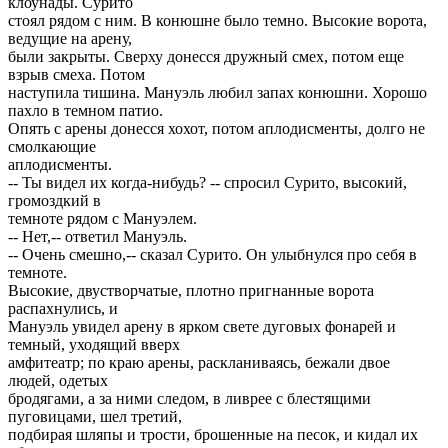
клоунады. Сурито
стоял рядом с ним. В конюшне было темно. Высокие ворота,
ведущие на арену,
были закрыты. Сверху донесся дружный смех, потом еще
взрыв смеха. Потом
наступила тишина. Мануэль любил запах конюшни. Хорошо
пахло в темном патио.
Опять с арены донесся хохот, потом аплодисменты, долго не
смолкающие
аплодисменты.
-- Ты видел их когда-нибудь? -- спросил Сурито, высокий,
громоздкий в
темноте рядом с Мануэлем.
-- Нет,-- ответил Мануэль.
-- Очень смешно,-- сказал Сурито. Он улыбнулся про себя в
темноте.
Высокие, двустворчатые, плотно пригнанные ворота
распахнулись, и
Мануэль увидел арену в ярком свете дуговых фонарей и
темный, уходящий вверх
амфитеатр; по краю арены, раскланиваясь, бежали двое
людей, одетых
бродягами, а за ними следом, в ливрее с блестящими
пуговицами, шел третий,
подбирая шляпы и трости, брошенные на песок, и кидал их