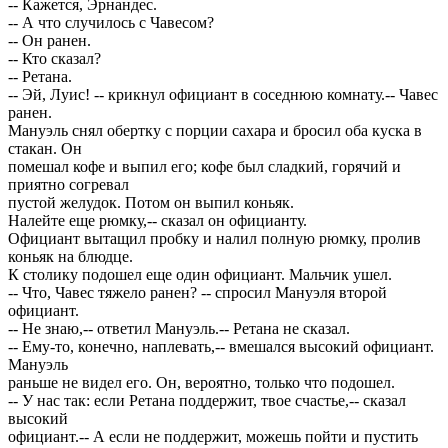
-- Кажется, Эрнандес.
-- А что случилось с Чавесом?
-- Он ранен.
-- Кто сказал?
-- Ретана.
-- Эй, Луис! -- крикнул официант в соседнюю комнату.-- Чавес
ранен.
Мануэль снял обертку с порции сахара и бросил оба куска в
стакан. Он
помешал кофе и выпил его; кофе был сладкий, горячий и
приятно согревал
пустой желудок. Потом он выпил коньяк.
Налейте еще рюмку,-- сказал он официанту.
Официант вытащил пробку и налил полную рюмку, пролив
коньяк на блюдце.
К столику подошел еще один официант. Мальчик ушел.
-- Что, Чавес тяжело ранен? -- спросил Мануэля второй
официант.
-- Не знаю,-- ответил Мануэль.-- Ретана не сказал.
-- Ему-то, конечно, наплевать,-- вмешался высокий официант.
Мануэль
раньше не видел его. Он, вероятно, только что подошел.
-- У нас так: если Ретана поддержит, твое счастье,-- сказал
высокий
официант.-- А если не поддержит, можешь пойти и пустить