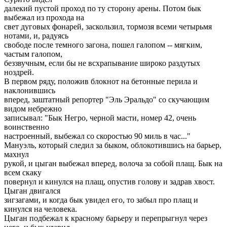
далекий пустой проход по ту сторону арены. Потом бык
выбежал из прохода на
свет дуговых фонарей, заскользил, тормозя всеми четырьмя
нотами, и, радуясь
свободе после темного загона, пошел галопом -- мягким,
частым галопом,
беззвучным, если бы не всхрапывание широко раздутых
ноздрей.
В первом ряду, положив блокнот на бетонные перила и
наклонившись
вперед, заштатный репортер "Эль Эральдо" со скучающим
видом небрежно
записывал: "Бык Негро, черной масти, номер 42, очень
воинственно
настроенный, выбежал со скоростью 90 миль в час..."
Мануэль, который следил за быком, облокотившись на барьер,
махнул
рукой, и цыган выбежал вперед, волоча за собой плащ. Бык на
всем скаку
повернул и кинулся на плащ, опустив голову и задрав хвост.
Цыган двигался
зигзагами, и когда бык увидел его, то забыл про плащ и
кинулся на человека.
Цыган подбежал к красному барьеру и перепрыгнул через