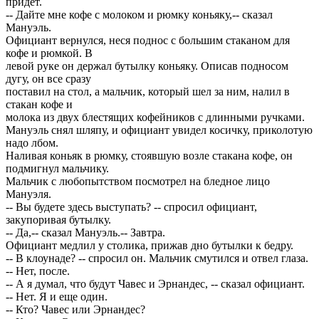
придет.
-- Дайте мне кофе с молоком и рюмку коньяку,-- сказал
Мануэль.
Официант вернулся, неся поднос с большим стаканом для
кофе и рюмкой. В
левой руке он держал бутылку коньяку. Описав подносом
дугу, он все сразу
поставил на стол, а мальчик, который шел за ним, налил в
стакан кофе и
молока из двух блестящих кофейников с длинными ручками.
Мануэль снял шляпу, и официант увидел косичку, приколотую
надо лбом.
Наливая коньяк в рюмку, стоявшую возле стакана кофе, он
подмигнул мальчику.
Мальчик с любопытством посмотрел на бледное лицо
Мануэля.
-- Вы будете здесь выступать? -- спросил официант,
закупоривая бутылку.
-- Да,-- сказал Мануэль.-- Завтра.
Официант медлил у столика, прижав дно бутылки к бедру.
-- В клоунаде? -- спросил он. Мальчик смутился и отвел глаза.
-- Нет, после.
-- А я думал, что будут Чавес и Эрнандес, -- сказал официант.
-- Нет. Я и еще один.
-- Кто? Чавес или Эрнандес?