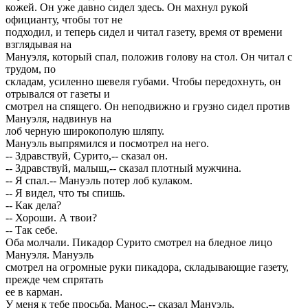
кожей. Он уже давно сидел здесь. Он махнул рукой
официанту, чтобы тот не
подходил, и теперь сидел и читал газету, время от времени
взглядывая на
Мануэля, который спал, положив голову на стол. Он читал с
трудом, по
складам, усиленно шевеля губами. Чтобы передохнуть, он
отрывался от газеты и
смотрел на спящего. Он неподвижно и грузно сидел против
Мануэля, надвинув на
лоб черную широкополую шляпу.
Мануэль выпрямился и посмотрел на него.
-- Здравствуй, Сурито,-- сказал он.
-- Здравствуй, малыш,-- сказал плотный мужчина.
-- Я спал.-- Мануэль потер лоб кулаком.
-- Я видел, что ты спишь.
-- Как дела?
-- Хороши. А твои?
-- Так себе.
Оба молчали. Пикадор Сурито смотрел на бледное лицо
Мануэля. Мануэль
смотрел на огромные руки пикадора, складывающие газету,
прежде чем спрятать
ее в карман.
У меня к тебе просьба, Манос,-- сказал Мануэль.