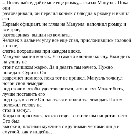
-- Послушайте, дайте мне еще рюмку,-- сказал Мануэль. Пока
они
разговаривали, он перелил коньяк с блюдца в рюмку и выпил
его.
Первый официант, не глядя на Мануэля, наполнил рюмку, и
все трое,
разговаривая, вышли из комнаты.
Человек в дальнем углу все еще спал, прислонившись головой
к стене,
слегка похрапывая при каждом вдохе.
Мануэль выпил коньяк. Его самого клонило ко сну. Выходить
на улицу не
стоит слишком жарко. Да и делать там нечего. Нужно
повидать Сурито. Он
вздремнет немного, пока тот не пришел. Мануэль толкнул
ногой свой чемодан
под столом, чтобы удостовериться, что он тут Может быть,
лучше поставить его
под стул, к стене Он нагнулся и подвинул чемодан. Потом
положил голову на
стол и заснул.
Когда он проснулся, кто-то сидел за столиком напротив него.
Это был
высокий, плотный мужчина с крупными чертами лица и
смуглой, как у индейца,