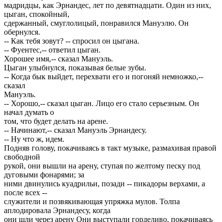
мадридцы, как Эрнандес, лет по девятнадцати. Один из них,
цыган, спокойный,
сдержанный, смуглолицый, понравился Мануэлю. Он
обернулся.
-- Как тебя зовут? -- спросил он цыгана.
-- Фуентес,-- ответил цыган.
Хорошее имя,-- сказал Мануэль.
Цыган улыбнулся, показывая белые зубы.
-- Когда бык выйдет, перехвати его и погоняй немножко,--
сказал
Мануэль.
-- Хорошо,-- сказал цыган. Лицо его стало серьезным. Он
начал думать о
том, что будет делать на арене.
-- Начинают,-- сказал Мануэль Эрнандесу.
-- Ну что ж, идем.
Подняв голову, покачиваясь в такт музыке, размахивая правой
свободной
рукой, они вышли на арену, ступая по желтому песку под
дуговыми фонарями; за
ними двинулись куадрильи, позади -- пикадоры верхами, а
после всех --
служители и позвякивающая упряжка мулов. Толпа
аплодировала Эрнандесу, когда
они шли через арену Они выступали горделиво, покачиваясь