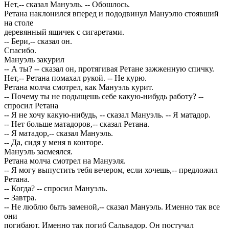
Нет,-- сказал Мануэль. -- Обошлось.
Ретана наклонился вперед и пододвинул Мануэлю стоявший
на столе
деревянный ящичек с сигаретами.
-- Бери,-- сказал он.
Спасибо.
Мануэль закурил
-- А ты? -- сказал он, протягивая Ретане зажженную спичку.
Нет,-- Ретана помахал рукой. -- Не курю.
Ретана молча смотрел, как Мануэль курит.
-- Почему ты не подыщешь себе какую-нибудь работу? --
спросил Ретана
-- Я не хочу какую-нибудь, -- сказал Мануэль. -- Я матадор.
-- Нет больше матадоров,-- сказал Ретана.
-- Я матадор,-- сказал Мануэль.
-- Да, сидя у меня в конторе.
Мануэль засмеялся.
Ретана молча смотрел на Мануэля.
-- Я могу выпустить тебя вечером, если хочешь,-- предложил
Ретана.
-- Когда? -- спросил Мануэль.
-- Завтра.
-- Не люблю быть заменой,-- сказал Мануэль. Именно так все
они
погибают. Именно так погиб Сальвадор. Он постучал