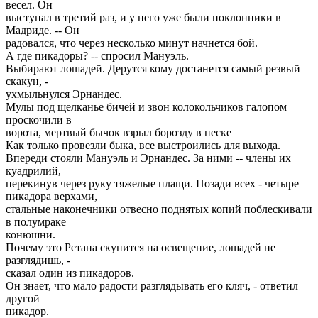
весел. Он
выступал в третий раз, и у него уже были поклонники в
Мадриде. -- Он
радовался, что через несколько минут начнется бой.
А где пикадоры? -- спросил Мануэль.
Выбирают лошадей. Дерутся кому достанется самый резвый
скакун, -
ухмыльнулся Эрнандес.
Мулы под щелканье бичей и звон колокольчиков галопом
проскочили в
ворота, мертвый бычок взрыл борозду в песке
Как только провезли быка, все выстроились для выхода.
Впереди стояли Мануэль и Эрнандес. За ними -- члены их
куадрилий,
перекинув через руку тяжелые плащи. Позади всех - четыре
пикадора верхами,
стальные наконечники отвесно поднятых копий поблескивали
в полумраке
конюшни.
Почему это Ретана скупится на освещение, лошадей не
разглядишь, -
сказал один из пикадоров.
Он знает, что мало радости разглядывать его кляч, - ответил
другой
пикадор.