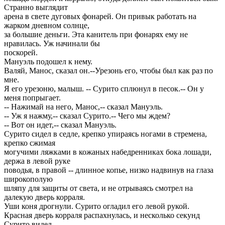
Странно выглядит
арена в свете дуговых фонарей. Он привык работать на
жарком дневном солнце,
за большие деньги. Эта канитель при фонарях ему не
нравилась. Уж начинали бы
поскорей.
Мануэль подошел к нему.
Валяй, Манос, сказал он.--Урезонь его, чтобы был как раз по
мне.
Я его урезоню, малыш. -- Сурито сплюнул в песок.-- Он у
меня попрыгает.
-- Нажимай на него, Манос,-- сказал Мануэль.
-- Уж я нажму,-- сказал Сурито.-- Чего мы ждем?
-- Вот он идет,-- сказал Мануэль.
Сурито сидел в седле, крепко упираясь ногами в стремена,
крепко сжимая
могучими ляжками в кожаных набедренниках бока лошади,
держа в левой руке
поводья, в правой -- длинное копье, низко надвинув на глаза
широкополую
шляпу для защиты от света, и не отрываясь смотрел на
далекую дверь корраля.
Уши коня дрогнули. Сурито огладил его левой рукой.
Красная дверь корраля распахнулась, и несколько секунд
Сурито видел