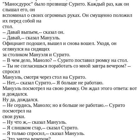
"Маносдурос" было прозвище Сурито. Каждый раз, как он
слышал его, он
вспоминал о своих огромных руках. Он смущенно положил
их перед собой на
стол.
-- Давай выпьем,-- сказал он.
-- Давай,-- сказал Мануэль.
Официант подошел, вышел и снова вошел. Уходя, он
оглянулся на сидящих
за столиком Мануэля и Сурито.
-- В чем дело, Маноло? -- Сурито поставил рюмку на стол.
-- Ты не согласишься поработать со мной завтра вечером? --
спросил
Мануэль, смотря через стол на Сурито.
-- Нет,-- сказал Сурито.-- Я больше не работаю.
Мануэль посмотрел на свою рюмку. Он ждал этого ответа: вот
и дождался.
Ну да, дождался.
-- Не сердись, Маноло; но я больше не работаю.-- Сурито
посмотрел на
свои руки.
-- Ну что ж,-- сказал Мануэль.
-- Я слишком стар,-- сказал Сурито.
-- Я только спросил,-- сказал Мануэль.
-- Это завтра вечером?