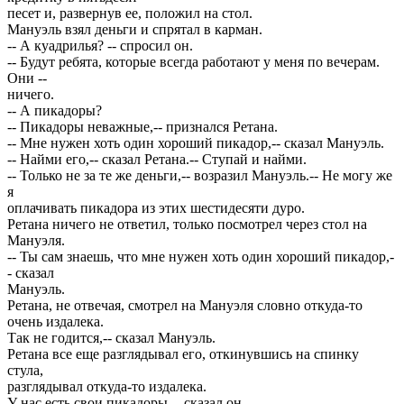
песет и, развернув ее, положил на стол.
Мануэль взял деньги и спрятал в карман.
-- А куадрилья? -- спросил он.
-- Будут ребята, которые всегда работают у меня по вечерам.
Они --
ничего.
-- А пикадоры?
-- Пикадоры неважные,-- признался Ретана.
-- Мне нужен хоть один хороший пикадор,-- сказал Мануэль.
-- Найми его,-- сказал Ретана.-- Ступай и найми.
-- Только не за те же деньги,-- возразил Мануэль.-- Не могу же
я
оплачивать пикадора из этих шестидесяти дуро.
Ретана ничего не ответил, только посмотрел через стол на
Мануэля.
-- Ты сам знаешь, что мне нужен хоть один хороший пикадор,-
- сказал
Мануэль.
Ретана, не отвечая, смотрел на Мануэля словно откуда-то
очень издалека.
Так не годится,-- сказал Мануэль.
Ретана все еще разглядывал его, откинувшись на спинку
стула,
разглядывал откуда-то издалека.
У нас есть свои пикадоры,-- сказал он.