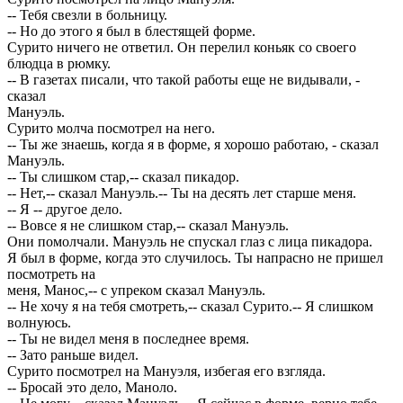
-- Тебя свезли в больницу.
-- Но до этого я был в блестящей форме.
Сурито ничего не ответил. Он перелил коньяк со своего
блюдца в рюмку.
-- В газетах писали, что такой работы еще не видывали, -
сказал
Мануэль.
Сурито молча посмотрел на него.
-- Ты же знаешь, когда я в форме, я хорошо работаю, - сказал
Мануэль.
-- Ты слишком стар,-- сказал пикадор.
-- Нет,-- сказал Мануэль.-- Ты на десять лет старше меня.
-- Я -- другое дело.
-- Вовсе я не слишком стар,-- сказал Мануэль.
Они помолчали. Мануэль не спускал глаз с лица пикадора.
Я был в форме, когда это случилось. Ты напрасно не пришел
посмотреть на
меня, Манос,-- с упреком сказал Мануэль.
-- Не хочу я на тебя смотреть,-- сказал Сурито.-- Я слишком
волнуюсь.
-- Ты не видел меня в последнее время.
-- Зато раньше видел.
Сурито посмотрел на Мануэля, избегая его взгляда.
-- Бросай это дело, Маноло.