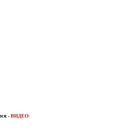
лся -
ВИДЕО