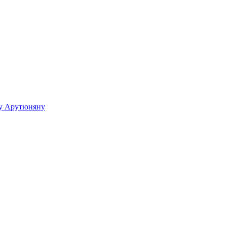
ку Арутюняну