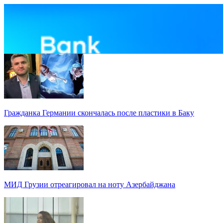
Гражданка Германии скончалась после пластики в Баку
МИД Грузии отреагировал на ноту Азербайджана