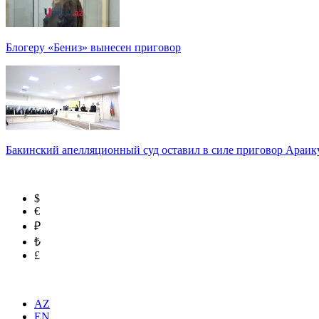
Блогеру «Бениз» вынесен приговор
Бакинский апелляционный суд оставил в силе приговор Араи
$
€
₽
₺
£
AZ
EN