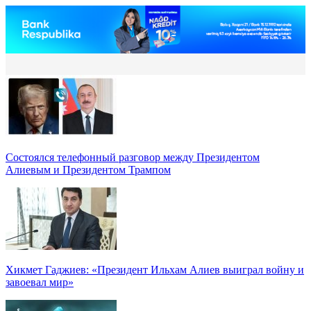
Состоялся телефонный разговор между Президентом
Алиевым и Президентом Трампом
Хикмет Гаджиев: «Президент Ильхам Алиев выиграл войну и
завоевал мир»