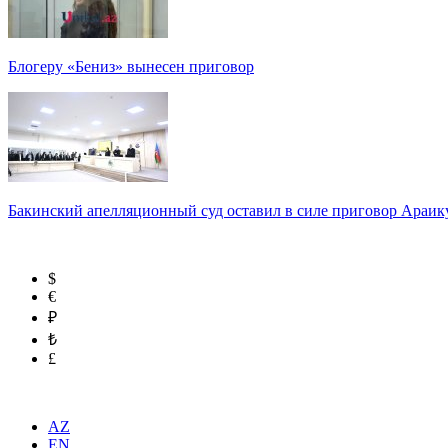
Блогеру «Бениз» вынесен приговор
Бакинский апелляционный суд оставил в силе приговор Араи
$
€
₽
₺
£
AZ
EN