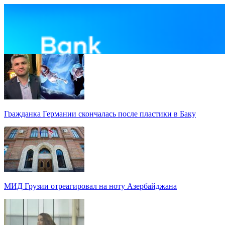
Гражданка Германии скончалась после пластики в Баку
МИД Грузии отреагировал на ноту Азербайджана