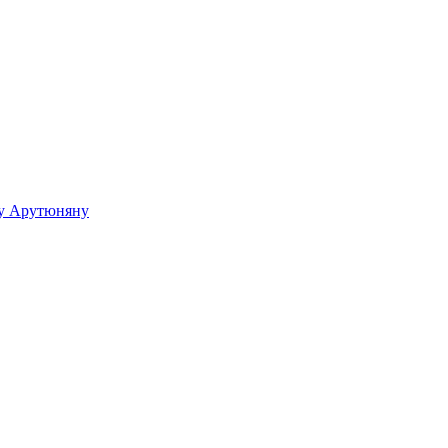
ку Арутюняну