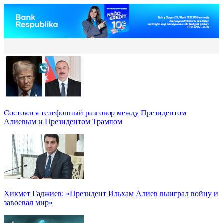
Состоялся телефонный разговор между Президентом
Алиевым и Президентом Трампом
Хикмет Гаджиев: «Президент Ильхам Алиев выиграл войну и
завоевал мир»