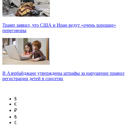
Трамп заявил, что США и Иран ведут «очень хорошие»
переговоры
В Азербайджане утверждены штрафы за нарушение правил
регистрации детей в соцсетях
$
€
₽
₺
£