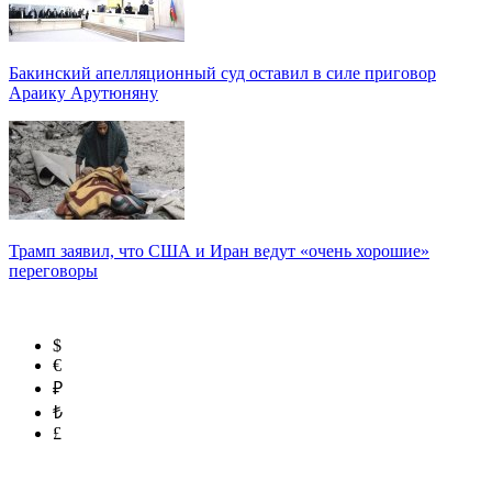
Бакинский апелляционный суд оставил в силе приговор
Араику Арутюняну
Трамп заявил, что США и Иран ведут «очень хорошие»
переговоры
$
€
₽
₺
£