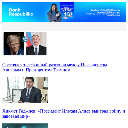
Состоялся телефонный разговор между Президентом
Алиевым и Президентом Трампом
Хикмет Гаджиев: «Президент Ильхам Алиев выиграл войну и
завоевал мир»