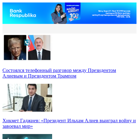
Состоялся телефонный разговор между Президентом
Алиевым и Президентом Трампом
Хикмет Гаджиев: «Президент Ильхам Алиев выиграл войну и
завоевал мир»