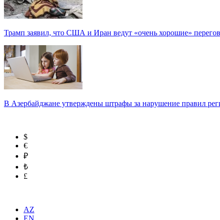
Трамп заявил, что США и Иран ведут «очень хорошие» перего
В Азербайджане утверждены штрафы за нарушение правил реги
$
€
₽
₺
£
AZ
EN