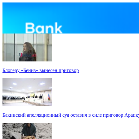
Блогеру «Бениз» вынесен приговор
Бакинский апелляционный суд оставил в силе приговор Араи