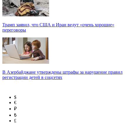
Трамп заявил, что США и Иран ведут «очень хорошие»
переговоры
В Азербайджане утверждены штрафы за нарушение правил
регистрации детей в соцсетях
$
€
₽
₺
£