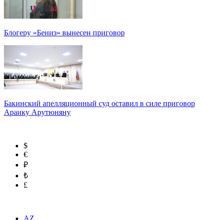
Блогеру «Бениз» вынесен приговор
Бакинский апелляционный суд оставил в силе приговор
Араику Арутюняну
$
€
₽
₺
£
AZ