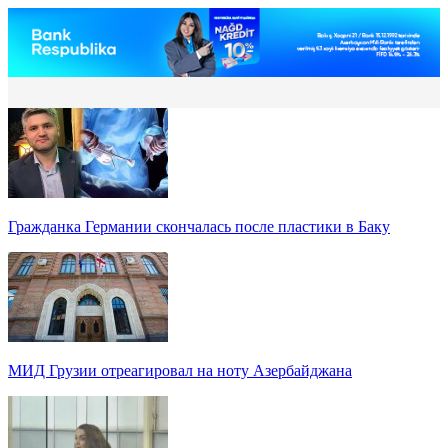
Гражданка Германии скончалась после пластики в Баку
МИД Грузии отреагировал на ноту Азербайджана