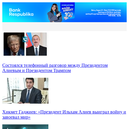
Состоялся телефонный разговор между Президентом
Алиевым и Президентом Трампом
Хикмет Гаджиев: «Президент Ильхам Алиев выиграл войну и
завоевал мир»