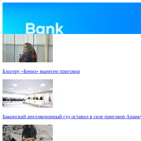
Блогеру «Бениз» вынесен приговор
Бакинский апелляционный суд оставил в силе приговор Араи