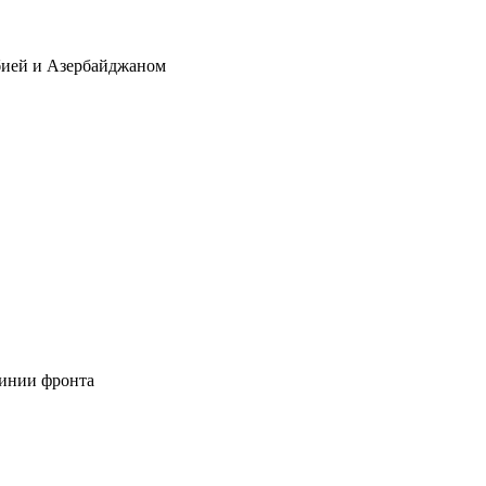
бией и Азербайджаном
линии фронта