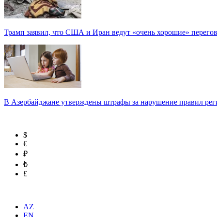
Трамп заявил, что США и Иран ведут «очень хорошие» перего
В Азербайджане утверждены штрафы за нарушение правил реги
$
€
₽
₺
£
AZ
EN