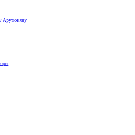
ку Арутюняну
воры