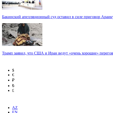
Бакинский апелляционный суд оставил в силе приговор Араи
Трамп заявил, что США и Иран ведут «очень хорошие» перего
$
€
₽
₺
£
AZ
EN