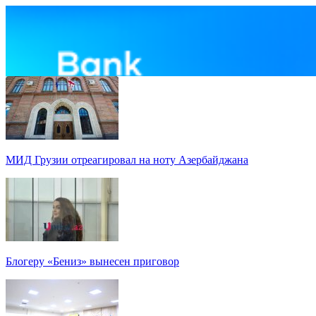
МИД Грузии отреагировал на ноту Азербайджана
Блогеру «Бениз» вынесен приговор