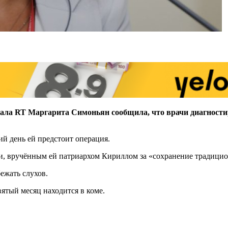
ала RT Маргарита Симоньян сообщила, что врачи диагностир
й день ей предстоит операция.
ни, вручённым ей патриархом Кириллом за «сохранение традици
бежать слухов.
вятый месяц находится в коме.