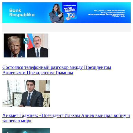
Состоялся телефонный разговор между Президентом
Алиевым и Президентом Трампом
Хикмет Гаджиев: «Президент Ильхам Алиев выиграл войну и
завоевал мир»