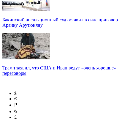
Бакинский апелляционный суд оставил в силе приговор
Араику Арутюняну
Трамп заявил, что США и Иран ведут «очень хорошие»
переговоры
$
€
₽
₺
£