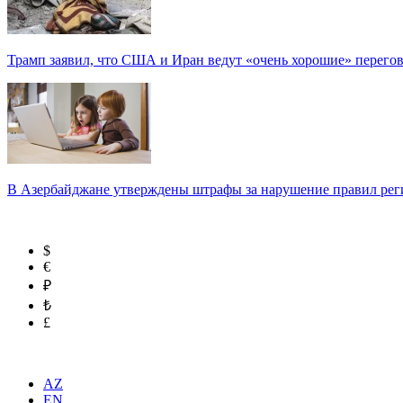
Трамп заявил, что США и Иран ведут «очень хорошие» перего
В Азербайджане утверждены штрафы за нарушение правил реги
$
€
₽
₺
£
AZ
EN