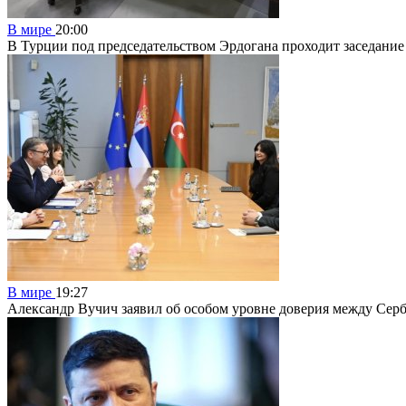
В мире
20:00
В Турции под председательством Эрдогана проходит заседание
В мире
19:27
Александр Вучич заявил об особом уровне доверия между Сер