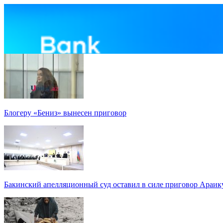
Блогеру «Бениз» вынесен приговор
Бакинский апелляционный суд оставил в силе приговор Араи