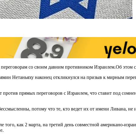
переговорам со своим давним противником Израилем.Oб этом со
ньямин Нетаньяху наконец откликнулся на призыв к мирным пере
т против прямых переговоров с Израилем, что ставит под сомне
ссмысленны, потому что те, кто ведет их от имени Ливана, не 
е того, как 2 марта, на третий день совместной американо-изра
е.