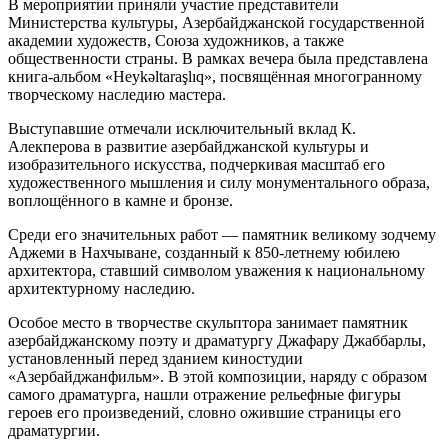
В мероприятии приняли участие представители
Министерства культуры, Азербайджанской государственной
академии художеств, Союза художников, а также
общественности страны. В рамках вечера была представлена
книга-альбом «Heykəltaraşlıq», посвящённая многогранному
творческому наследию мастера.
Выступавшие отмечали исключительный вклад К.
Алекперова в развитие азербайджанской культуры и
изобразительного искусства, подчеркивая масштаб его
художественного мышления и силу монументального образа,
воплощённого в камне и бронзе.
Среди его значительных работ — памятник великому зодчему
Аджеми в Нахчыване, созданный к 850-летнему юбилею
архитектора, ставший символом уважения к национальному
архитектурному наследию.
Особое место в творчестве скульптора занимает памятник
азербайджанскому поэту и драматургу Джафару Джаббарлы,
установленный перед зданием киностудии
«Азербайджанфильм». В этой композиции, наряду с образом
самого драматурга, нашли отражение рельефные фигуры
героев его произведений, словно ожившие страницы его
драматургии.