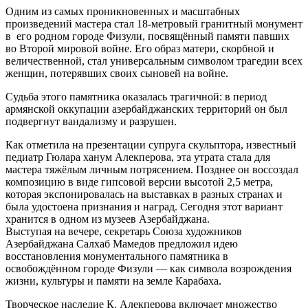
Одним из самых проникновенных и масштабных
произведений мастера стал 18-метровый гранитный монумент
в его родном городе Физули, посвящённый памяти павших
во Второй мировой войне. Его образ матери, скорбной и
величественной, стал универсальным символом трагедии всех
женщин, потерявших своих сыновей на войне.
Судьба этого памятника оказалась трагичной: в период
армянской оккупации азербайджанских территорий он был
подвергнут вандализму и разрушен.
Как отметила на презентации супруга скульптора, известный
педиатр Гюлара ханум Алекперова, эта утрата стала для
мастера тяжёлым личным потрясением. Позднее он воссоздал
композицию в виде гипсовой версии высотой 2,5 метра,
которая экспонировалась на выставках в разных странах и
была удостоена признания и наград. Сегодня этот вариант
хранится в одном из музеев Азербайджана.
Выступая на вечере, секретарь Союза художников
Азербайджана Салхаб Мамедов предложил идею
восстановления монументального памятника в
освобождённом городе Физули — как символа возрождения
жизни, культуры и памяти на земле Карабаха.
Творческое наследие К. Алекперова включает множество