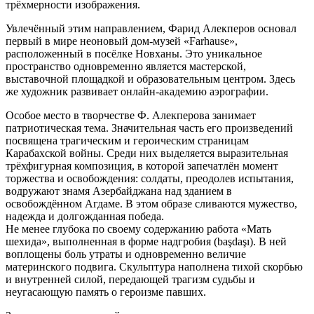
трёхмерности изображения.
Увлечённый этим направлением, Фарид Алекперов основал
первый в мире неоновый дом-музей «Farhause»,
расположенный в посёлке Новханы. Это уникальное
пространство одновременно является мастерской,
выставочной площадкой и образовательным центром. Здесь
же художник развивает онлайн-академию аэрографии.
Особое место в творчестве Ф. Алекперова занимает
патриотическая тема. Значительная часть его произведений
посвящена трагическим и героическим страницам
Карабахской войны. Среди них выделяется выразительная
трёхфигурная композиция, в которой запечатлён момент
торжества и освобождения: солдаты, преодолев испытания,
водружают знамя Азербайджана над зданием в
освобождённом Агдаме. В этом образе сливаются мужество,
надежда и долгожданная победа.
Не менее глубока по своему содержанию работа «Мать
шехида», выполненная в форме надгробия (başdaşı). В ней
воплощены боль утраты и одновременно величие
материнского подвига. Скульптура наполнена тихой скорбью
и внутренней силой, передающей трагизм судьбы и
неугасающую память о героизме павших.