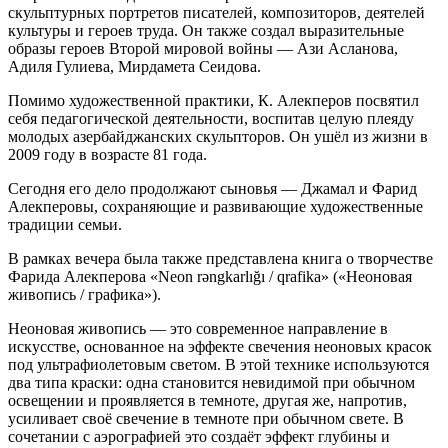
скульптурных портретов писателей, композиторов, деятелей
культуры и героев труда. Он также создал выразительные
образы героев Второй мировой войны — Ази Асланова,
Адиля Гулиева, Мирдамета Сеидова.
Помимо художественной практики, К. Алекперов посвятил
себя педагогической деятельности, воспитав целую плеяду
молодых азербайджанских скульпторов. Он ушёл из жизни в
2009 году в возрасте 81 года.
Сегодня его дело продолжают сыновья — Джамал и Фарид
Алекперовы, сохраняющие и развивающие художественные
традиции семьи.
В рамках вечера была также представлена книга о творчестве
Фарида Алекперова «Neon rəngkarlığı / qrafika» («Неоновая
живопись / графика»).
Неоновая живопись — это современное направление в
искусстве, основанное на эффекте свечения неоновых красок
под ультрафиолетовым светом. В этой технике используются
два типа краски: одна становится невидимой при обычном
освещении и проявляется в темноте, другая же, напротив,
усиливает своё свечение в темноте при обычном свете. В
сочетании с аэрографией это создаёт эффект глубины и