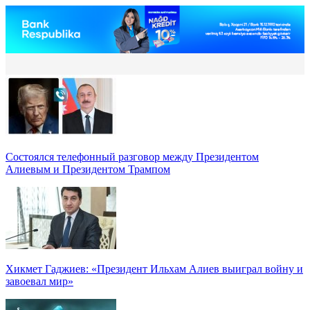
Состоялся телефонный разговор между Президентом
Алиевым и Президентом Трампом
Хикмет Гаджиев: «Президент Ильхам Алиев выиграл войну и
завоевал мир»