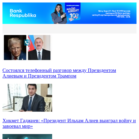
Состоялся телефонный разговор между Президентом
Алиевым и Президентом Трампом
Хикмет Гаджиев: «Президент Ильхам Алиев выиграл войну и
завоевал мир»