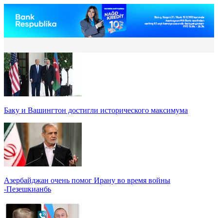
Баку и Вашингтон достигли исторического максимума
Азербайджан очень помог Ирану во время войны
-Пезешкианбь