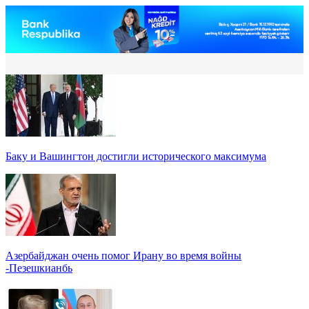
Баку и Вашингтон достигли исторического максимума
Азербайджан очень помог Ирану во время войны
-Пезешкианбь