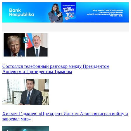
Состоялся телефонный разговор между Президентом
Алиевым и Президентом Трампом
Хикмет Гаджиев: «Президент Ильхам Алиев выиграл войну и
завоевал мир»