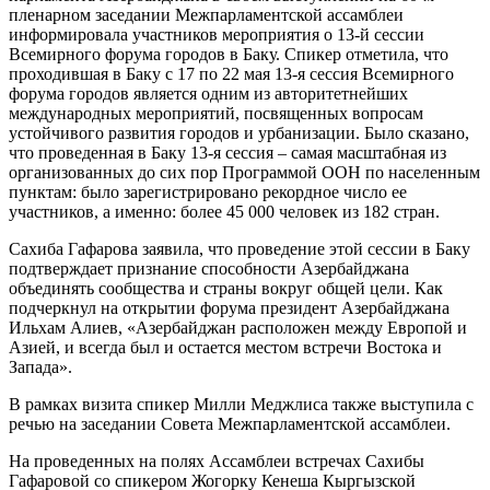
пленарном заседании Межпарламентской ассамблеи
информировала участников мероприятия о 13-й сессии
Всемирного форума городов в Баку. Спикер отметила, что
проходившая в Баку с 17 по 22 мая 13-я сессия Всемирного
форума городов является одним из авторитетнейших
международных мероприятий, посвященных вопросам
устойчивого развития городов и урбанизации. Было сказано,
что проведенная в Баку 13-я сессия – самая масштабная из
организованных до сих пор Программой ООН по населенным
пунктам: было зарегистрировано рекордное число ее
участников, а именно: более 45 000 человек из 182 стран.
Сахиба Гафарова заявила, что проведение этой сессии в Баку
подтверждает признание способности Азербайджана
объединять сообщества и страны вокруг общей цели. Как
подчеркнул на открытии форума президент Азербайджана
Ильхам Алиев, «Азербайджан расположен между Европой и
Азией, и всегда был и остается местом встречи Востока и
Запада».
В рамках визита спикер Милли Меджлиса также выступила с
речью на заседании Совета Межпарламентской ассамблеи.
На проведенных на полях Ассамблеи встречах Сахибы
Гафаровой со спикером Жогорку Кенеша Кыргызской