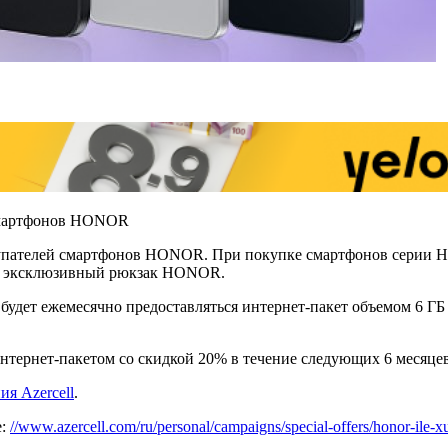
 смартфонов HONOR
окупателей смартфонов HONOR. При покупке смартфонов серии 
кже эксклюзивный рюкзак HONOR.
удет ежемесячно предоставляться интернет-пакет объемом 6 ГБ 
нтернет-пакетом со скидкой 20% в течение следующих 6 месяцев
я Azercell
.
е:
//www.azercell.com/ru/personal/campaigns/special-offers/honor-ile-