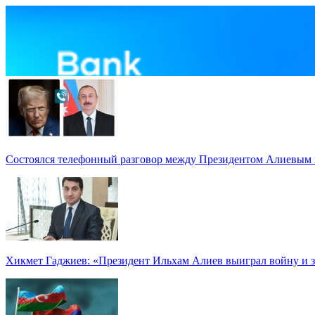
Состоялся телефонный разговор между Президентом Алиевым
Хикмет Гаджиев: «Президент Ильхам Алиев выиграл войну и з