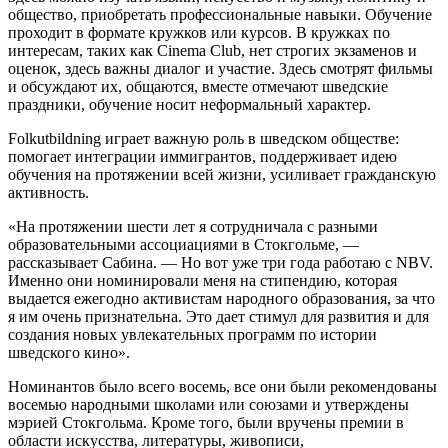
общество, приобретать профессиональные навыки. Обучение
проходит в формате кружков или курсов. В кружках по
интересам, таких как Cinema Club, нет строгих экзаменов и
оценок, здесь важны диалог и участие. Здесь смотрят фильмы
и обсуждают их, общаются, вместе отмечают шведские
праздники, обучение носит неформальный характер.
Folkutbildning играет важную роль в шведском обществе:
помогает интеграции иммигрантов, поддерживает идею
обучения на протяжении всей жизни, усиливает гражданскую
активность.
«На протяжении шести лет я сотрудничала с разными
образовательными ассоциациями в Стокгольме, —
рассказывает Сабина. — Но вот уже три года работаю с NBV.
Именно они номинировали меня на стипендию, которая
выдается ежегодно активистам народного образования, за что
я им очень признательна. Это дает стимул для развития и для
создания новых увлекательных программ по истории
шведского кино».
Номинантов было всего восемь, все они были рекомендованы
восемью народными школами или союзами и утверждены
мэрией Стокгольма. Кроме того, были вручены премии в
области искусства, литературы, живописи,