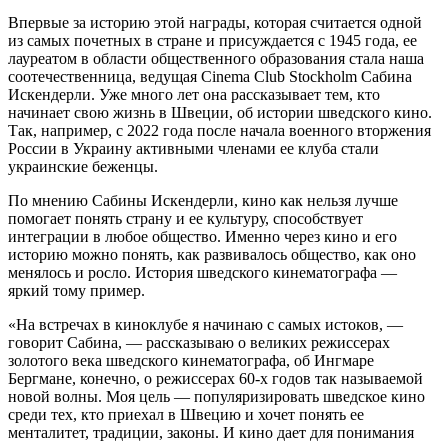
Впервые за историю этой награды, которая считается одной
из самых почетных в стране и присуждается с 1945 года, ее
лауреатом в области общественного образования стала наша
соотечественница, ведущая Cinema Club Stockholm Сабина
Искендерли. Уже много лет она рассказывает тем, кто
начинает свою жизнь в Швеции, об истории шведского кино.
Так, например, с 2022 года после начала военного вторжения
России в Украину активными членами ее клуба стали
украинские беженцы.
По мнению Сабины Искендерли, кино как нельзя лучше
помогает понять страну и ее культуру, способствует
интеграции в любое общество. Именно через кино и его
историю можно понять, как развивалось общество, как оно
менялось и росло. История шведского кинематографа —
яркий тому пример.
«На встречах в киноклубе я начинаю с самых истоков, —
говорит Сабина, — рассказываю о великих режиссерах
золотого века шведского кинематографа, об Ингмаре
Бергмане, конечно, о режиссерах 60-х годов так называемой
новой волны. Моя цель — популяризировать шведское кино
среди тех, кто приехал в Швецию и хочет понять ее
менталитет, традиции, законы. И кино дает для понимания