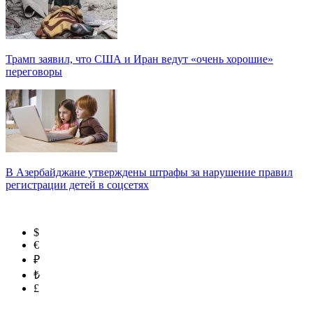
Трамп заявил, что США и Иран ведут «очень хорошие»
переговоры
В Азербайджане утверждены штрафы за нарушение правил
регистрации детей в соцсетях
$
€
₽
₺
£