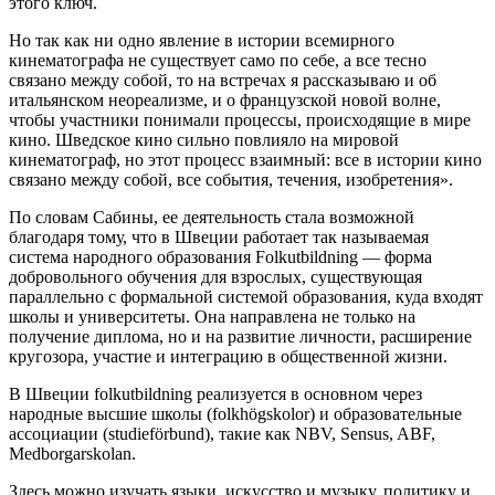
этого ключ.
Но так как ни одно явление в истории всемирного
кинематографа не существует само по себе, а все тесно
связано между собой, то на встречах я рассказываю и об
итальянском неореализме, и о французской новой волне,
чтобы участники понимали процессы, происходящие в мире
кино. Шведское кино сильно повлияло на мировой
кинематограф, но этот процесс взаимный: все в истории кино
связано между собой, все события, течения, изобретения».
По словам Сабины, ее деятельность стала возможной
благодаря тому, что в Швеции работает так называемая
система народного образования Folkutbildning — форма
добровольного обучения для взрослых, существующая
параллельно с формальной системой образования, куда входят
школы и университеты. Она направлена не только на
получение диплома, но и на развитие личности, расширение
кругозора, участие и интеграцию в общественной жизни.
В Швеции folkutbildning реализуется в основном через
народные высшие школы (folkhögskolor) и образовательные
ассоциации (studieförbund), такие как NBV, Sensus, ABF,
Medborgarskolan.
Здесь можно изучать языки, искусство и музыку, политику и