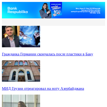
Гражданка Германии скончалась после пластики в Баку
МИД Грузии отреагировал на ноту Азербайджана