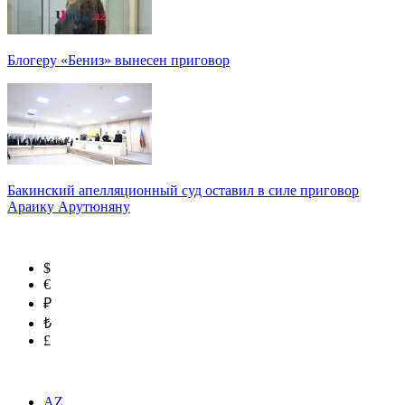
Блогеру «Бениз» вынесен приговор
Бакинский апелляционный суд оставил в силе приговор
Араику Арутюняну
$
€
₽
₺
£
AZ