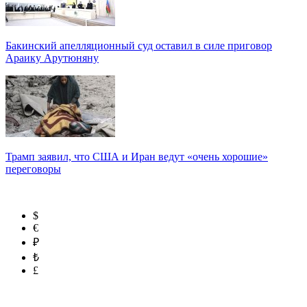
Бакинский апелляционный суд оставил в силе приговор
Араику Арутюняну
Трамп заявил, что США и Иран ведут «очень хорошие»
переговоры
$
€
₽
₺
£