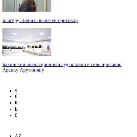
Блогеру «Бениз» вынесен приговор
Бакинский апелляционный суд оставил в силе приговор
Араику Арутюняну
$
€
₽
₺
£
AZ