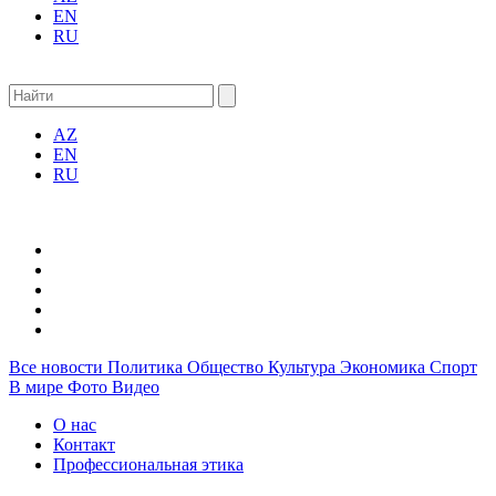
EN
RU
AZ
EN
RU
Все новости
Политика
Общество
Культура
Экономика
Спорт
В мире
Фото
Видео
О нас
Контакт
Профессиональная этика