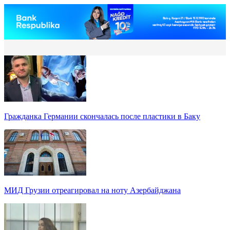
Гражданка Германии скончалась после пластики в Баку
МИД Грузии отреагировал на ноту Азербайджана