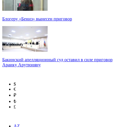
Блогеру «Бениз» вынесен приговор
Бакинский апелляционный суд оставил в силе приговор
Араику Арутюняну
$
€
₽
₺
£
AZ