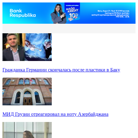
Гражданка Германии скончалась после пластики в Баку
МИД Грузии отреагировал на ноту Азербайджана