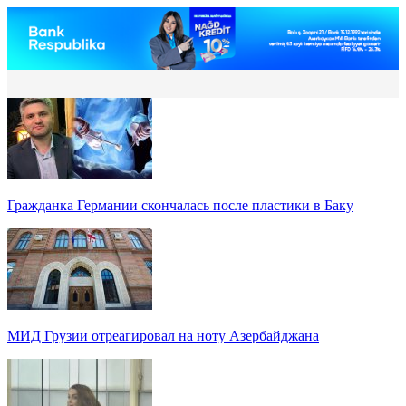
Гражданка Германии скончалась после пластики в Баку
МИД Грузии отреагировал на ноту Азербайджана