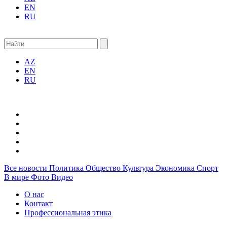
EN
RU
AZ
EN
RU
Все новости
Политика
Общество
Культура
Экономика
Спорт
В мире
Фото
Видео
О нас
Контакт
Профессиональная этика