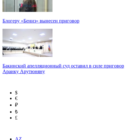
Блогеру «Бениз» вынесен приговор
Бакинский апелляционный суд оставил в силе приговор
Араику Арутюняну
$
€
₽
₺
£
AZ