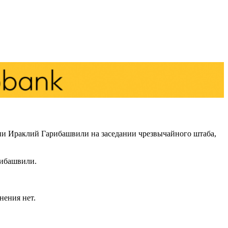
зии Ираклий Гарибашвили на заседании чрезвычайного штаба,
рибашвили.
нения нет.