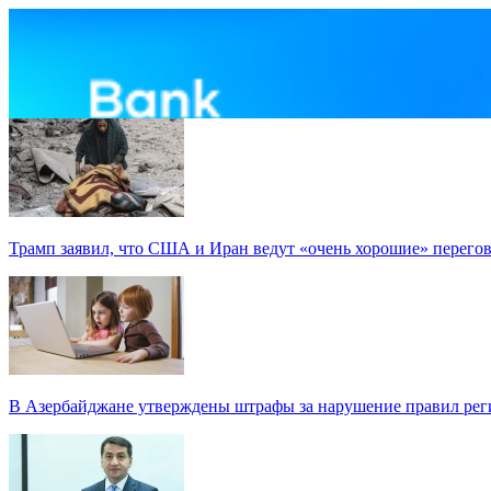
Трамп заявил, что США и Иран ведут «очень хорошие» перего
В Азербайджане утверждены штрафы за нарушение правил реги