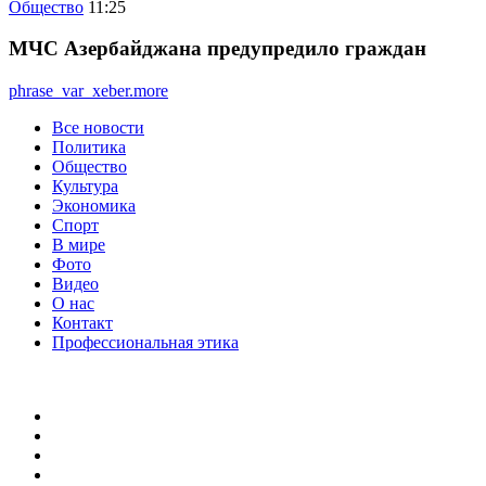
Общество
11:25
МЧС Азербайджана предупредило граждан
phrase_var_xeber.more
Все новости
Политика
Общество
Культура
Экономика
Спорт
В мире
Фото
Видео
О нас
Контакт
Профессиональная этика