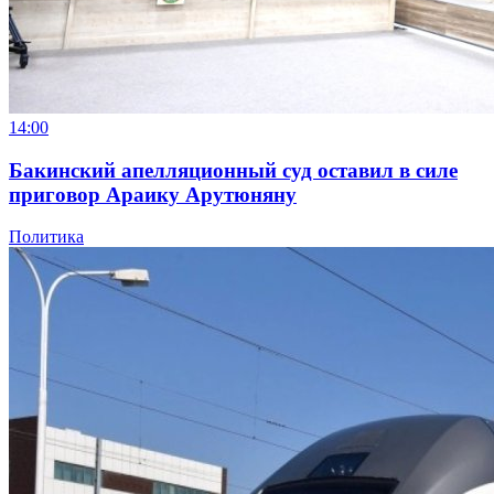
14:00
Бакинский апелляционный суд оставил в силе
приговор Араику Арутюняну
Политика