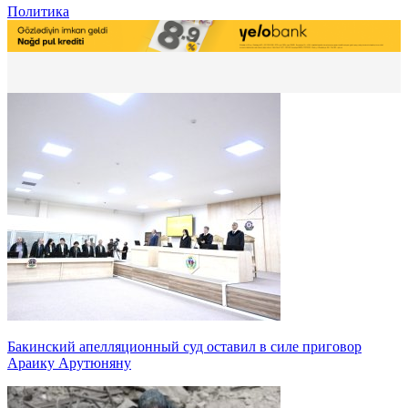
Политика
Бакинский апелляционный суд оставил в силе приговор
Араику Арутюняну