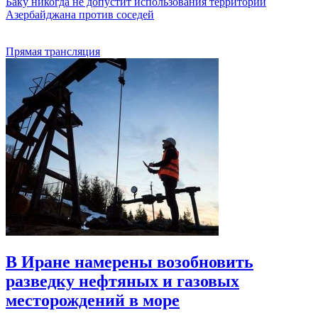
Баку никогда не допустит использования территории
Азербайджана против соседей
Прямая трансляция
В Иране намерены возобновить
разведку нефтяных и газовых
месторождений в море