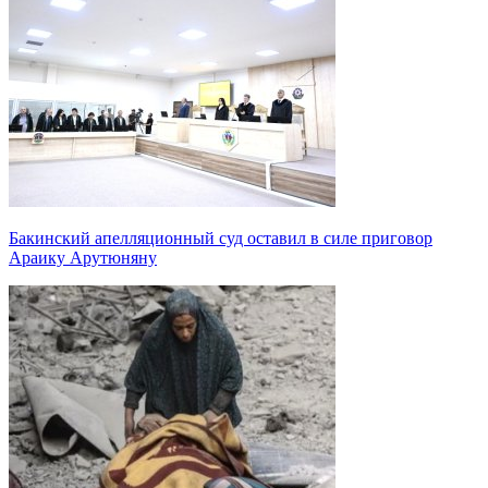
Бакинский апелляционный суд оставил в силе приговор
Араику Арутюняну