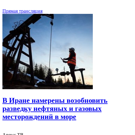
Прямая трансляция
В Иране намерены возобновить
разведку нефтяных и газовых
месторождений в море
Anews ТВ