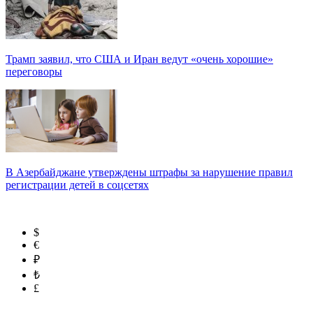
Трамп заявил, что США и Иран ведут «очень хорошие»
переговоры
В Азербайджане утверждены штрафы за нарушение правил
регистрации детей в соцсетях
$
€
₽
₺
£