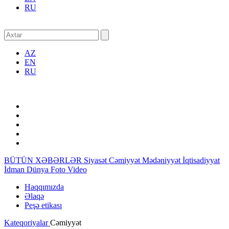
RU
AZ
EN
RU
BÜTÜN XƏBƏRLƏR
Siyasət
Cəmiyyət
Mədəniyyət
İqtisadiyyat
İdman
Dünya
Foto
Video
Haqqımızda
Əlaqə
Peşə etikası
Kateqoriyalar
Cəmiyyət