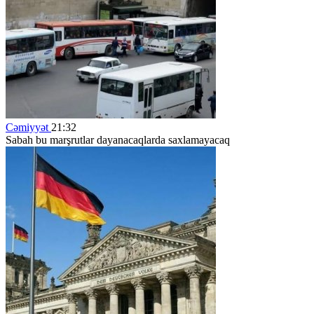
Cəmiyyət
21:32
Sabah bu marşrutlar dayanacaqlarda saxlamayacaq