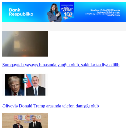
Sumqayıtda yaşayış binasında yanğın olub, sakinlər təxliyə edilib
Əliyevlə Donald Tramp arasında telefon danışığı olub