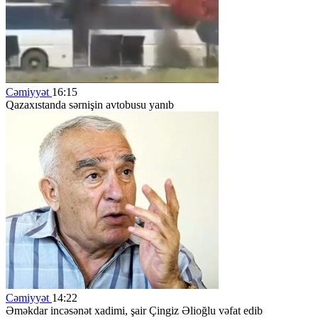
Cəmiyyət
16:15
Qazaxıstanda sərnişin avtobusu yanıb
Cəmiyyət
14:22
Əməkdar incəsənət xadimi, şair Çingiz Əlioğlu vəfat edib