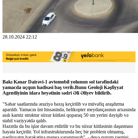
28.10.2024 22:12
Bakı Kənar Dairəvi-1 avtomobil yolunun sol tərəfindəki
yamacda uçqun hadisəsi baş verib.Bunu Geoloji Kəşfiyyat
Agentliyinin idarə heyətinin sədri Əli Əliyev bildirib.
"Səhər saatlarında əraziyə baxış keçirilib və müvafiq araşdırma
aparılıb. Yamacın üst hissəsində, helikopter meydançasının arxasında
asılı karniz struktur süxur kütləsi qoparaq 50 sm yerini dəyişib və
stabil vəziyyətdə qalıb.
Hazırda da bu işlər davam etdirilir və bu süxur kütləsinin daşınması
həyata keçirilir. Yol infrastrukturunda heç bir problem olmamış,
nəqliyyatın hərəkətinə maneə yaranmayıb", - deyə qurum rəsmisi