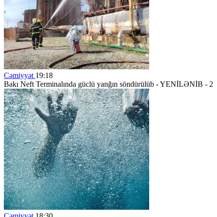
Cəmiyyət
19:18
Bakı Neft Terminalında güclü yanğın söndürülüb - YENİLƏNİB - 2
Cəmiyyət
18:30