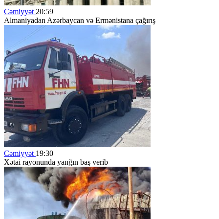
Cəmiyyət
20:59
Almaniyadan Azərbaycan və Ermənistana çağırış
Cəmiyyət
19:30
Xətai rayonunda yanğın baş verib