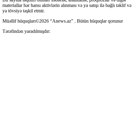
materiallar hər hansı aktivlərin alınması və ya satışı ilə bağlı təklif və
ya tövsiyə təşkil etmir.
Müəllif hüquqları©2026 “Anews.az” . Bütün hüquqlar qorunur
Tərəfindən yaradılmışdır: