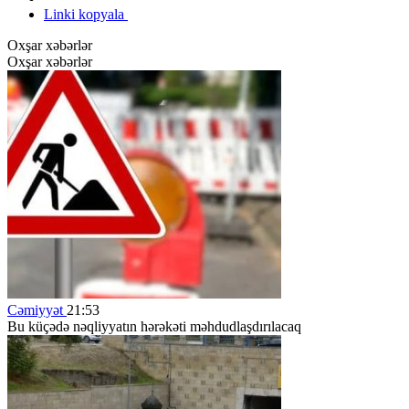
Linki kopyala
Oxşar xəbərlər
Oxşar xəbərlər
Cəmiyyət
21:53
Bu küçədə nəqliyyatın hərəkəti məhdudlaşdırılacaq