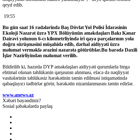
qeyd edib.
19:55
Bu gün saat 16 radələrində Baş Dövlət Yol Polisi İdarəsinin
Ekoloji Nəzarət üzrə YPX Bölüyünün əməkdaşları Bakı Kənar
Dairəvi yolunun 6-cı kilometrliyində iri qaya parçalarının yola
doğru sürüşməsini müşahidə edib, dərhal aidiyyəti üzrə
məlumat verməklə ərazini nəzarətə götürüblər.Bu barədə Daxili
İşlər Nazirliyindən məlumat verilib.
Bildirilib ki, hazırda DYP əməkdaşları aidiyyəti qurumlarla birgə
ehtimal olunan təhlükənin qarşısının alınması, eləcə də nəqliyyat
vasitələrinin təhlükəsiz hərəkətinin təmin edilməsi istiqamətində
qabaqlayıcı tədbirlər görür, hərəkətin nizamlanmasını təmin edirlər.
www.anews.az
Xəbəri bəyəndiniz?
Sosial şəbəkələrdə paylaş