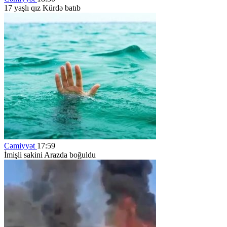
17 yaşlı qız Kürdə batıb
Cəmiyyət
17:59
İmişli sakini Arazda boğuldu