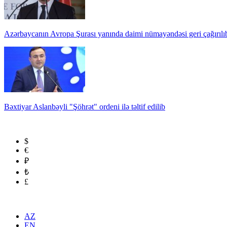
Azərbaycanın Avropa Şurası yanında daimi nümayəndəsi geri çağırılı
Bəxtiyar Aslanbəyli "Şöhrət" ordeni ilə təltif edilib
$
€
₽
₺
£
AZ
EN