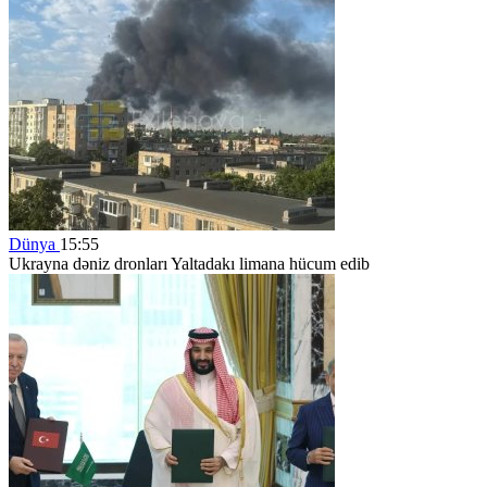
Dünya
15:55
Ukrayna dəniz dronları Yaltadakı limana hücum edib