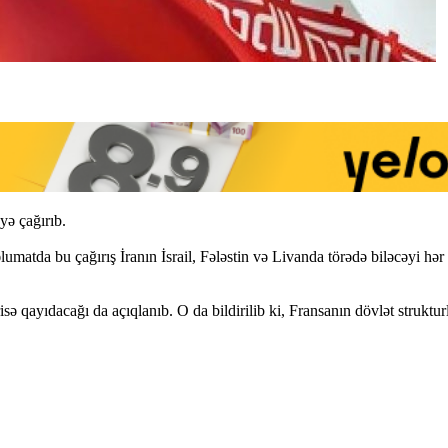
yə çağırıb.
atda bu çağırış İranın İsrail, Fələstin və Livanda törədə biləcəyi hər h
ə qayıdacağı da açıqlanıb. O da bildirilib ki, Fransanın dövlət strukturl