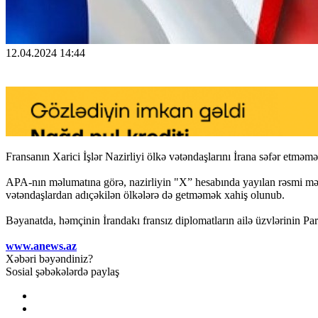
12.04.2024 14:44
Fransanın Xarici İşlər Nazirliyi ölkə vətəndaşlarını İrana səfər etməmə
APA-nın məlumatına görə, nazirliyin "X” hesabında yayılan rəsmi məlum
vətəndaşlardan adıçəkilən ölkələrə də getməmək xahiş olunub.
Bəyanatda, həmçinin İrandakı fransız diplomatların ailə üzvlərinin Paris
www.anews.az
Xəbəri bəyəndiniz?
Sosial şəbəkələrdə paylaş