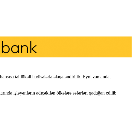
ansısa təhlükəli hadisələrlə əlaqələndirilib. Eyni zamanda,
arında işləyənlərin adıçəkilən ölkələrə səfərləri qadağan edilib