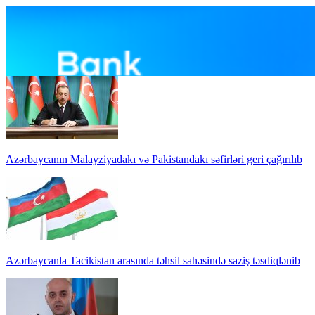
Azərbaycanın Malayziyadakı və Pakistandakı səfirləri geri çağırılıb
Azərbaycanla Tacikistan arasında təhsil sahəsində saziş təsdiqlənib