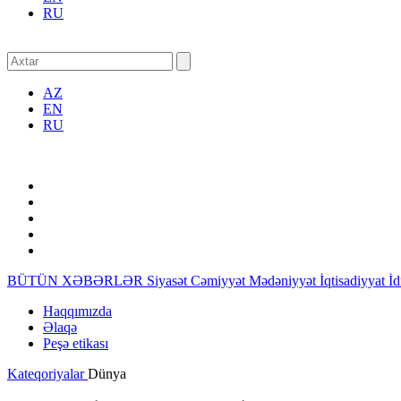
RU
AZ
EN
RU
BÜTÜN XƏBƏRLƏR
Siyasət
Cəmiyyət
Mədəniyyət
İqtisadiyyat
İ
Haqqımızda
Əlaqə
Peşə etikası
Kateqoriyalar
Dünya