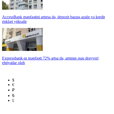
AccessBank mənfəətini artırsa da, depozit bazası azalır və kredit
riskləri yüksəlir
Expressbank-ın mənfəəti 72% artsa da, artımın əsas drayveri
ehtiyatlar olub
$
€
₽
₺
£