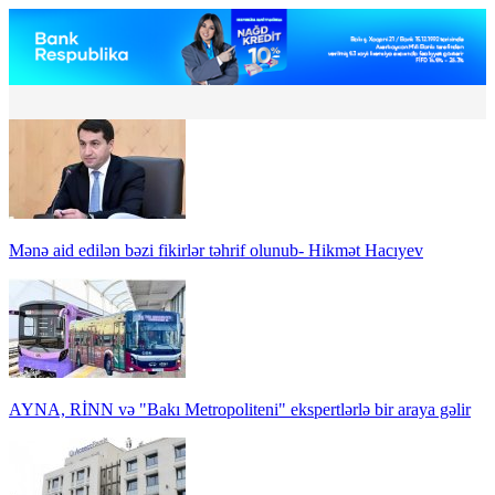
Mənə aid edilən bəzi fikirlər təhrif olunub- Hikmət Hacıyev
AYNA, RİNN və "Bakı Metropoliteni" ekspertlərlə bir araya gəlir