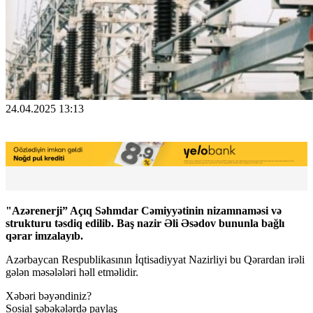
24.04.2025 13:13
"Azərenerji” Açıq Səhmdar Cəmiyyətinin nizamnaməsi və
strukturu təsdiq edilib. Baş nazir Əli Əsədov bununla bağlı
qərar imzalayıb.
Azərbaycan Respublikasının İqtisadiyyat Nazirliyi bu Qərardan irəli
gələn məsələləri həll etməlidir.
Xəbəri bəyəndiniz?
Sosial şəbəkələrdə paylaş