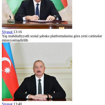
Siyasət
13:16
Yaş məhdudiyyətli sosial şəbəkə platformalarına görə yeni cərimələr
müəyyənləşdirilib
Siyasət
13:40