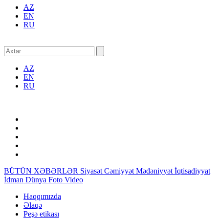
AZ
EN
RU
AZ
EN
RU
BÜTÜN XƏBƏRLƏR
Siyasət
Cəmiyyət
Mədəniyyət
İqtisadiyyat
İdman
Dünya
Foto
Video
Haqqımızda
Əlaqə
Peşə etikası