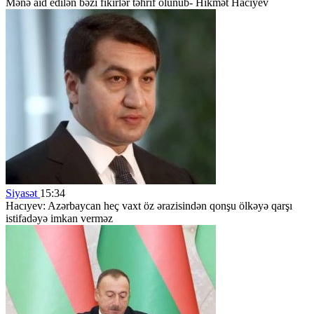
Mənə aid edilən bəzi fikirlər təhrif olunub- Hikmət Hacıyev
Siyasət
15:34
Hacıyev: Azərbaycan heç vaxt öz ərazisindən qonşu ölkəyə qarşı
istifadəyə imkan verməz