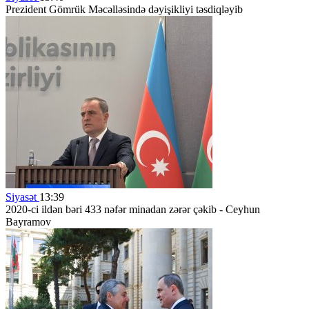
Prezident Gömrük Məcəlləsində dəyişikliyi təsdiqləyib
Siyasət
13:39
2020-ci ildən bəri 433 nəfər minadan zərər çəkib - Ceyhun
Bayramov