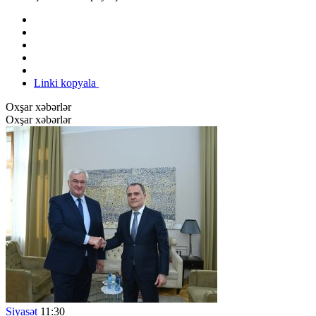
Linki kopyala
Oxşar xəbərlər
Oxşar xəbərlər
Siyasət
11:30