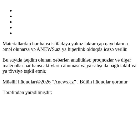
Materiallardan hər hansı istifadəyə yalnız təkrar çap qaydalarına
əməl olunarsa və ANEWS.az-ya hiperlink olduqda icazə verilir.
Bu saytda təqdim olunan xəbərlər, analitiklər, proqnozlar və digər
materiallar hər hansı aktivlərin alınması və ya satışı ilə bağlı təklif və
ya tövsiyə təşkil etmir.
Müəllif hüquqları©2026 “Anews.az” . Bütün hüquqlar qorunur
Tərəfindən yaradılmışdır: