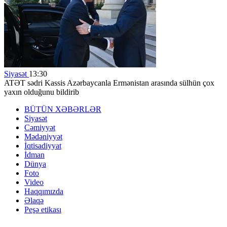
Siyasət
13:30
ATƏT sədri Kassis Azərbaycanla Ermənistan arasında sülhün çox
yaxın olduğunu bildirib
BÜTÜN XƏBƏRLƏR
Siyasət
Cəmiyyət
Mədəniyyət
İqtisadiyyat
İdman
Dünya
Foto
Video
Haqqımızda
Əlaqə
Peşə etikası