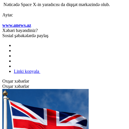
Nəticədə Space X-in yaradıcısı da diqqət mərkəzində olub.
Aytac
www.anews.az
Xəbəri bəyəndiniz?
Sosial şəbəkələrdə paylaş
Linki kopyala
Oxşar xəbərlər
Oxşar xəbərlər