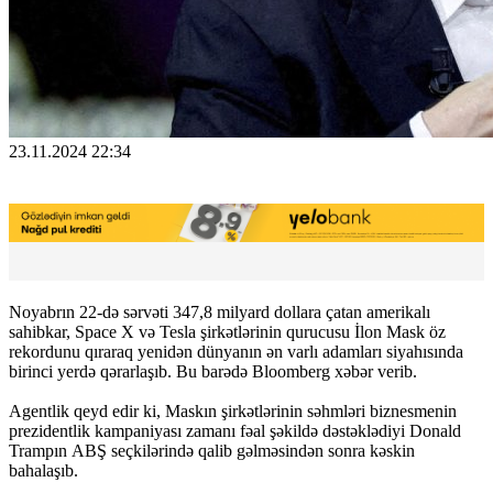
23.11.2024 22:34
Noyabrın 22-də sərvəti 347,8 milyard dollara çatan amerikalı
sahibkar, Space X və Tesla şirkətlərinin qurucusu İlon Mask öz
rekordunu qıraraq yenidən dünyanın ən varlı adamları siyahısında
birinci yerdə qərarlaşıb. Bu barədə Bloomberg xəbər verib.
Agentlik qeyd edir ki, Maskın şirkətlərinin səhmləri biznesmenin
prezidentlik kampaniyası zamanı fəal şəkildə dəstəklədiyi Donald
Trampın ABŞ seçkilərində qalib gəlməsindən sonra kəskin
bahalaşıb.