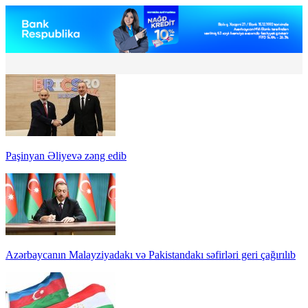
Paşinyan Əliyevə zəng edib
Azərbaycanın Malayziyadakı və Pakistandakı səfirləri geri çağırılıb