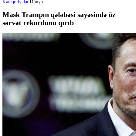
Kateqoriyalar
Dünya
Mask Trampın qələbəsi sayəsində öz
sərvət rekordunu qırıb