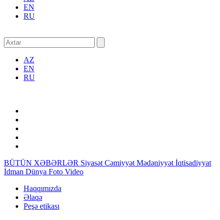
EN
RU
AZ
EN
RU
BÜTÜN XƏBƏRLƏR
Siyasət
Cəmiyyət
Mədəniyyət
İqtisadiyyat
İdman
Dünya
Foto
Video
Haqqımızda
Əlaqə
Peşə etikası