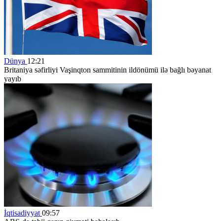
Dünya
12:21
Britaniya səfirliyi Vaşinqton sammitinin ildönümü ilə bağlı bəyanat
yayıb
İqtisadiyyat
09:57