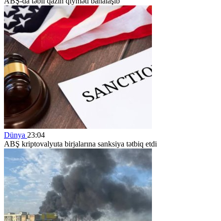
ABŞ-da təbii qazın qiyməti bahalaşıb
Dünya
23:04
ABŞ kriptovalyuta birjalarına sanksiya tətbiq etdi