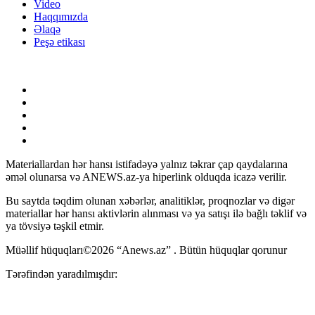
Video
Haqqımızda
Əlaqə
Peşə etikası
Materiallardan hər hansı istifadəyə yalnız təkrar çap qaydalarına
əməl olunarsa və ANEWS.az-ya hiperlink olduqda icazə verilir.
Bu saytda təqdim olunan xəbərlər, analitiklər, proqnozlar və digər
materiallar hər hansı aktivlərin alınması və ya satışı ilə bağlı təklif və
ya tövsiyə təşkil etmir.
Müəllif hüquqları©2026 “Anews.az” . Bütün hüquqlar qorunur
Tərəfindən yaradılmışdır: