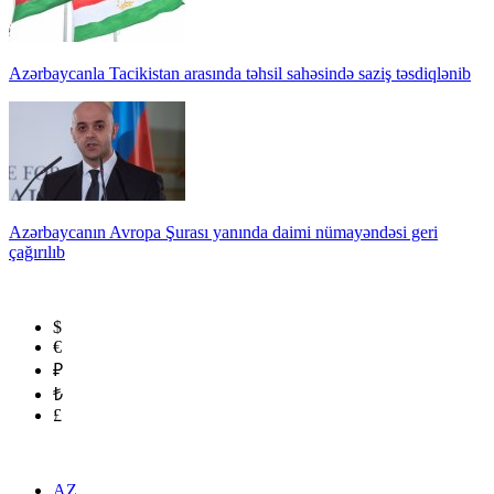
Azərbaycanla Tacikistan arasında təhsil sahəsində saziş təsdiqlənib
Azərbaycanın Avropa Şurası yanında daimi nümayəndəsi geri
çağırılıb
$
€
₽
₺
£
AZ