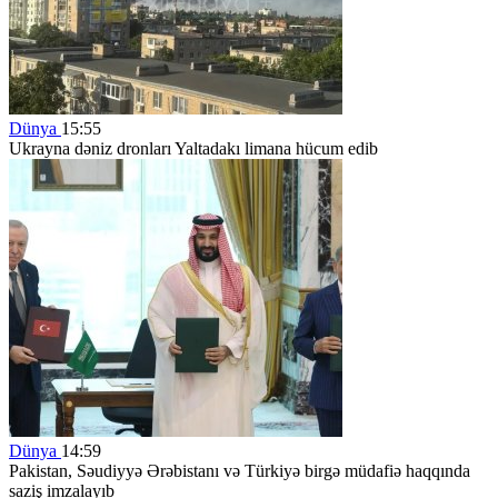
Dünya
15:55
Ukrayna dəniz dronları Yaltadakı limana hücum edib
Dünya
14:59
Pakistan, Səudiyyə Ərəbistanı və Türkiyə birgə müdafiə haqqında
saziş imzalayıb