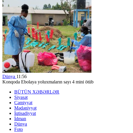
Dünya
11:56
Konqoda Ebolaya yoluxmaların sayı 4 mini ötüb
BÜTÜN XƏBƏRLƏR
Siyasət
Cəmiyyət
Mədəniyyət
İqtisadiyyat
İdman
Dünya
Foto