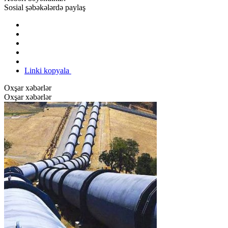
Sosial şəbəkələrdə paylaş
Linki kopyala
Oxşar xəbərlər
Oxşar xəbərlər