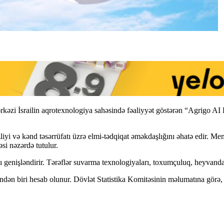
əzi İsrailin aqrotexnologiya sahəsində fəaliyyət göstərən “Agrigo AI 
sizliyi və kənd təsərrüfatı üzrə elmi-tədqiqat əməkdaşlığını əhatə edir.
si nəzərdə tutulur.
ı genişləndirir. Tərəflər suvarma texnologiyaları, toxumçuluq, heyvandar
rindən biri hesab olunur. Dövlət Statistika Komitəsinin məlumatına görə