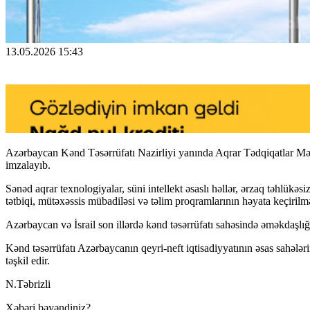
13.05.2026 15:43
Azərbaycan Kənd Təsərrüfatı Nazirliyi yanında Aqrar Tədqiqatlar Mərk
imzalayıb.
Sənəd aqrar texnologiyalar, süni intellekt əsaslı həllər, ərzaq təhlükə
tətbiqi, mütəxəssis mübadiləsi və təlim proqramlarının həyata keçirilmə
Azərbaycan və İsrail son illərdə kənd təsərrüfatı sahəsində əməkdaşlığ
Kənd təsərrüfatı Azərbaycanın qeyri-neft iqtisadiyyatının əsas sahələ
təşkil edir.
N.Təbrizli
Xəbəri bəyəndiniz?