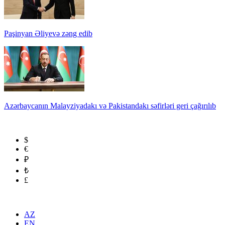
Paşinyan Əliyevə zəng edib
Azərbaycanın Malayziyadakı və Pakistandakı səfirləri geri çağırılıb
$
€
₽
₺
£
AZ
EN