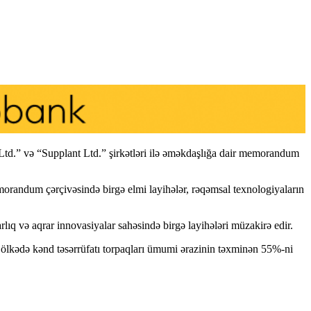
Ltd.” və “Supplant Ltd.” şirkətləri ilə əməkdaşlığa dair memorandum
 Memorandum çərçivəsində birgə elmi layihələr, rəqəmsal texnologiyaların
lıq və aqrar innovasiyalar sahəsində birgə layihələri müzakirə edir.
, ölkədə kənd təsərrüfatı torpaqları ümumi ərazinin təxminən 55%-ni