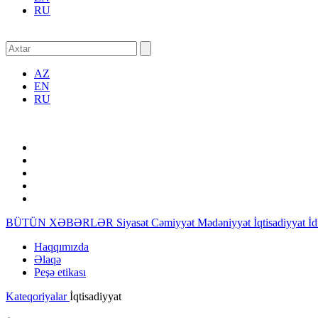
RU
AZ
EN
RU
BÜTÜN XƏBƏRLƏR
Siyasət
Cəmiyyət
Mədəniyyət
İqtisadiyyat
İ
Haqqımızda
Əlaqə
Peşə etikası
Kateqoriyalar
İqtisadiyyat