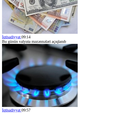
İqtisadiyyat
09:14
Bu günün valyuta məzənnələri açıqlanıb
İqtisadiyyat
09:57