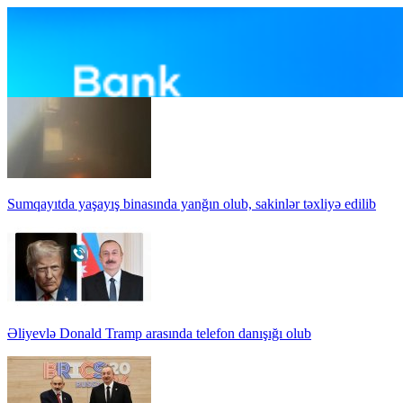
Sumqayıtda yaşayış binasında yanğın olub, sakinlər təxliyə edilib
Əliyevlə Donald Tramp arasında telefon danışığı olub