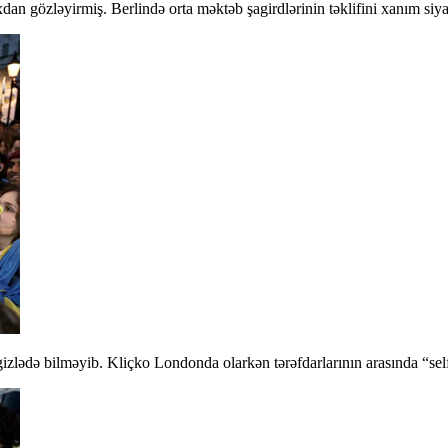
an gözləyirmiş. Berlində orta məktəb şagirdlərinin təklifini xanım siyas
gizlədə bilməyib. Kliçko Londonda olarkən tərəfdarlarının arasında “sel