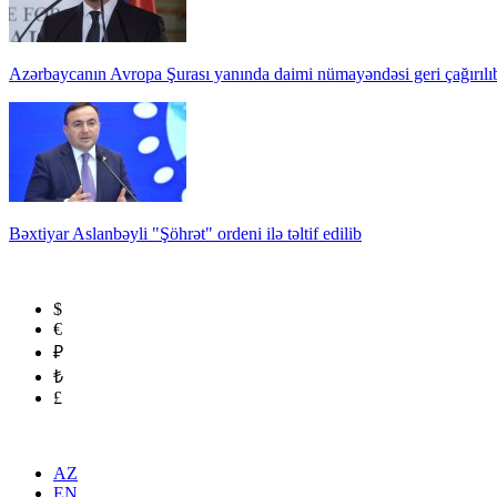
Azərbaycanın Avropa Şurası yanında daimi nümayəndəsi geri çağırılı
Bəxtiyar Aslanbəyli "Şöhrət" ordeni ilə təltif edilib
$
€
₽
₺
£
AZ
EN