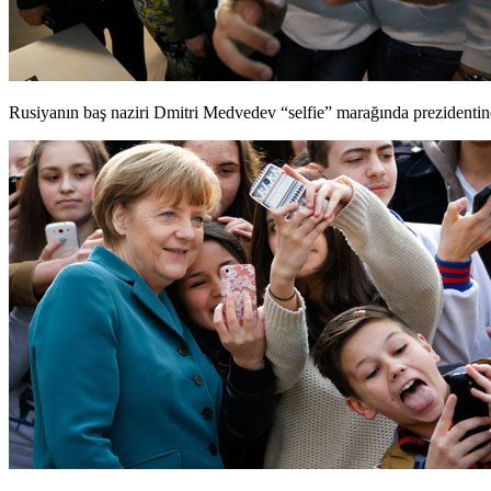
Rusiyanın baş naziri Dmitri Medvedev “selfie” marağında prezidentind