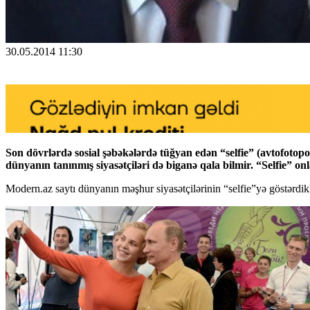
30.05.2014 11:30
Son dövrlərdə sosial şəbəkələrdə tüğyan edən “selfie” (avtofotopo
dünyanın tanınmış siyasətçiləri də biganə qala bilmir. “Selfie” onl
Modern.az saytı dünyanın məşhur siyasətçilərinin “selfie”yə göstərdikl