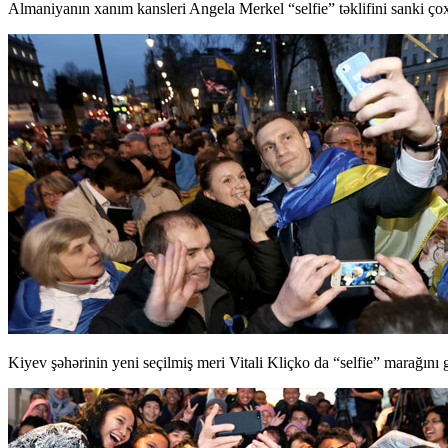
Almaniyanın xanım kansleri Angela Merkel “selfie” təklifini sanki çoxd
Kiyev şəhərinin yeni seçilmiş meri Vitali Kliçko da “selfie” marağını 