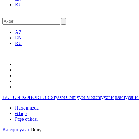
RU
AZ
EN
RU
BÜTÜN XƏBƏRLƏR
Siyasət
Cəmiyyət
Mədəniyyət
İqtisadiyyat
İ
Haqqımızda
Əlaqə
Peşə etikası
Kateqoriyalar
Dünya