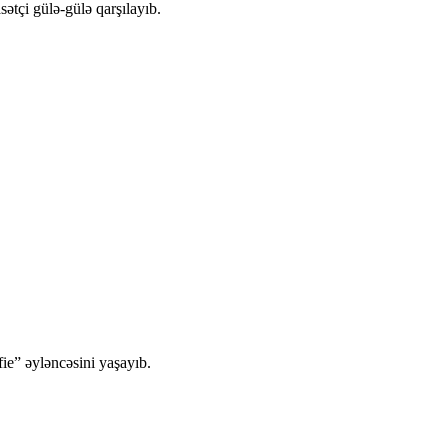
ətçi gülə-gülə qarşılayıb.
fie” əyləncəsini yaşayıb.