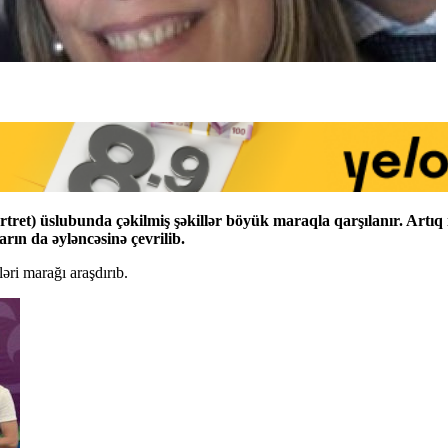
rtret) üslubunda çəkilmiş şəkillər böyük maraqla qarşılanır. Artıq 
arın da əyləncəsinə çevrilib.
əri marağı araşdırıb.