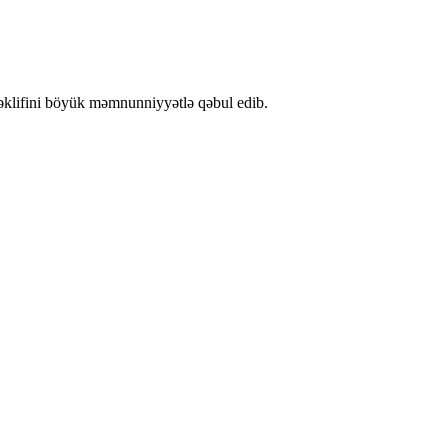
təklifini böyük məmnunniyyətlə qəbul edib.