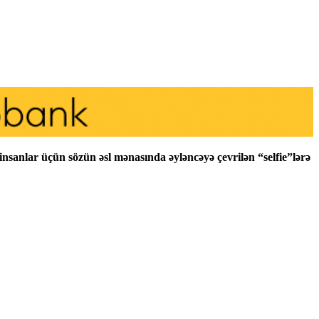
insanlar üçün sözün əsl mənasında əyləncəyə çevrilən “selfie”lərə