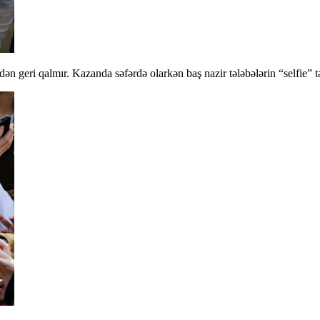
ən geri qalmır. Kazanda səfərdə olarkən baş nazir tələbələrin “selfie” 