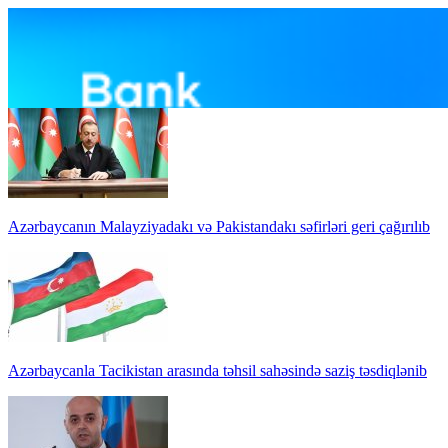
Azərbaycanın Malayziyadakı və Pakistandakı səfirləri geri çağırılıb
Azərbaycanla Tacikistan arasında təhsil sahəsində saziş təsdiqlənib