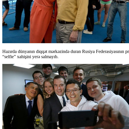
Hazırda dünyanın diqqət mərkəzində duran Rusiya Federasiyasının pre
“selfie” xahişini yerə salmayıb.